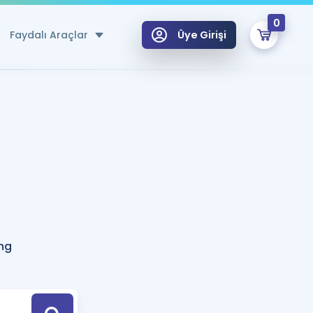
0
Faydalı Araçlar
Üye Girişi
klar
n Ücretsiz Kaynaklar
 için Özel Sözlük
Sepetin Şu An Boş.
ma
uan Hesaplama Aracı
i Hoca ile seni sınava hazırlayacak onlarca eğitim seni bekliyor!
Şifremi Hatırlamıyorum
GİRİŞ YAP
ng
azırlananlar için Öneriler
kvimi
ÜYE DEĞİLİM
arı Tek Takvimde