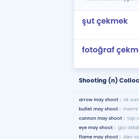
şut çekmek
fotoğraf çekm
Shooting (n) Collo
arrow may shoot :
ok vura
bullet may shoot :
mermi v
cannon may shoot :
top v
eye may shoot :
göz atılab
flame may shoot :
Alev vu