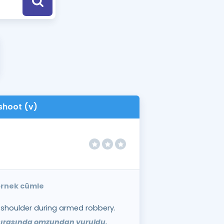
a Özel Fırsatlar
ınavlarla İlgili Haberler
er
 ve Konu Anlatımı
shoot (v)
 örnek cümle
 shoulder during armed robbery.
 sırasında omzundan vuruldu.