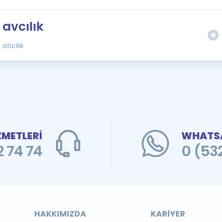
avcılık
atıcılık
ZMETLERİ
WHATSA
 74 74
0 (53
HAKKIMIZDA
KARIYER