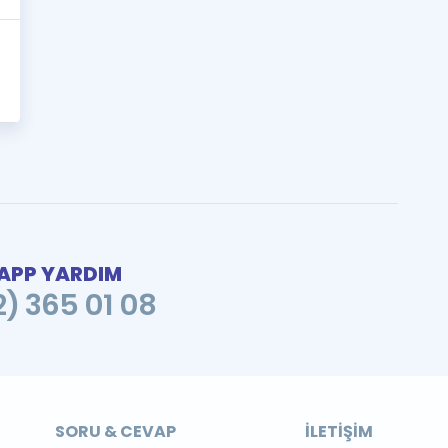
PP YARDIM
2) 365 01 08
SORU & CEVAP
İLETIŞIM