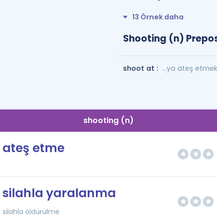
13 Örnek daha
Shooting (n) Prepos
shoot at :
...ya ateş etme
shooting (n)
ateş etme
silahla yaralanma
silahla öldürülme