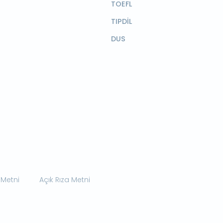
TOEFL
TIPDİL
DUS
 Metni
Açık Rıza Metni