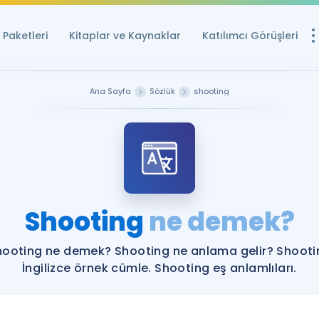
Paketleri
Kitaplar ve Kaynaklar
Katılımcı Görüşleri
Ücretsiz Kayna
Ana Sayfa
Sözlük
shooting
YDS ve YÖKDİL içi
Sözlük
İngilizce Sınavları
Puan Hesapla
Shooting
ne demek?
YDS ve YÖKDİL P
Remz
Rehberlik Aracı
hooting ne demek? Shooting ne anlama gelir? Shooti
YDS ve YÖKDİL'e H
İngilizce örnek cümle. Shooting eş anlamlıları.
ÖSYM Sınav Ta
Tüm ÖSYM Sınavl