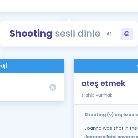
Kampanyalar
Eğitim ve Kitaplar
Blog
Shooting
sesli dinle
YDS - YÖKDİL Tüm S
İngilizce Gram
İngilizce Gramer
dj)
ateş etmek
silahla vurmak
Shooting (v) ingilizce
Joanna was shot in the
Joanna silahlı soygun