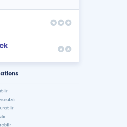
ek
cations
bilir
urabilir
urabilir
ilir
rabilir