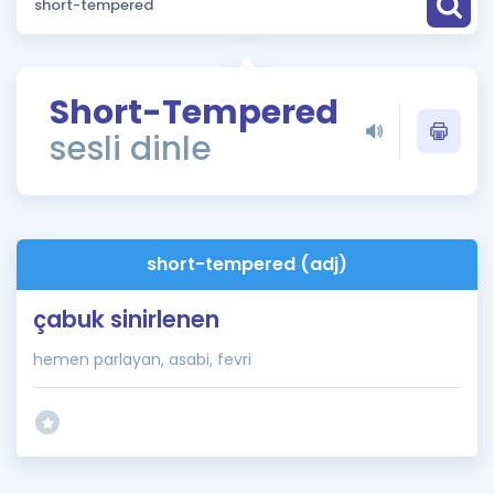
Puan Hesaplama
Rehberlik Aracı
Short-Tempered
ÖSYM Sınav Takvimi
sesli dinle
Kampanyalar
Blog
short-tempered (adj)
İngilizce Gramer
çabuk sinirlenen
hemen parlayan, asabi, fevri