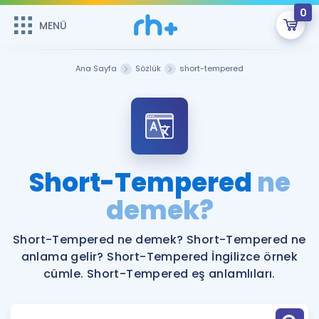
0
MENÜ
MENÜ
Üye Girişi
Ana Sayfa
Sözlük
short-tempered
Online Dersler
Sepetin Şu An Boş.
Çalışma Paketleri
Remzi Hoca ile seni sınava hazırlayacak onlarca eğitim seni
bekliyor!
Kitaplar ve Kaynaklar
GİRİŞ YAP
Short-Tempered
ne
Katılımcı Görüşleri
demek?
Şifremi Hatırlamıyorum
ÜYE DEĞİLİM
Faydalı Araçlar
Short-Tempered ne demek? Short-Tempered ne
anlama gelir? Short-Tempered İngilizce örnek
Ücretsiz Kaynaklar
Blog
İngilizce Gramer
cümle. Short-Tempered eş anlamlıları.
Hakkımızda
Kariyer
Sözlük
Soru & Cevap
İletişim