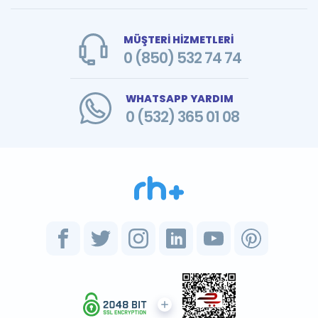
MÜŞTERİ HİZMETLERİ
0 (850) 532 74 74
WHATSAPP YARDIM
0 (532) 365 01 08