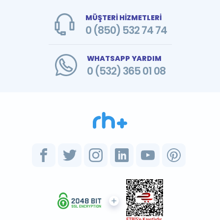
MÜŞTERİ HİZMETLERİ
0 (850) 532 74 74
WHATSAPP YARDIM
0 (532) 365 01 08