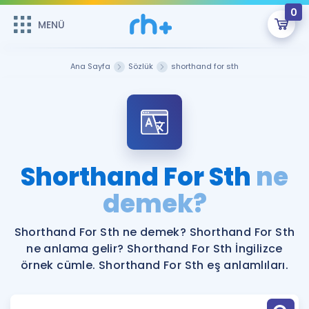
0
MENÜ
MENÜ
Üye Girişi
Ana Sayfa
Sözlük
shorthand for sth
Online Dersler
Sepetin Şu An Boş.
Çalışma Paketleri
Remzi Hoca ile seni sınava hazırlayacak onlarca eğitim seni
bekliyor!
Kitaplar ve Kaynaklar
GİRİŞ YAP
Shorthand For Sth
ne
Katılımcı Görüşleri
demek?
Şifremi Hatırlamıyorum
ÜYE DEĞİLİM
Faydalı Araçlar
Shorthand For Sth ne demek? Shorthand For Sth
ne anlama gelir? Shorthand For Sth İngilizce
Ücretsiz Kaynaklar
Blog
İngilizce Gramer
örnek cümle. Shorthand For Sth eş anlamlıları.
Hakkımızda
Kariyer
Sözlük
Soru & Cevap
İletişim