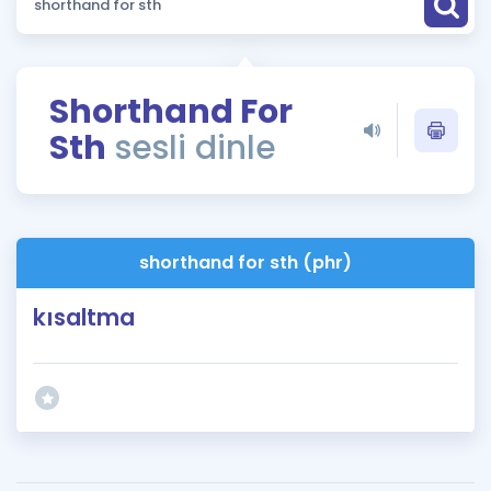
Puan Hesaplama
Rehberlik Aracı
Shorthand For
ÖSYM Sınav Takvimi
Sth
sesli dinle
Kampanyalar
Blog
shorthand for sth (phr)
İngilizce Gramer
kısaltma