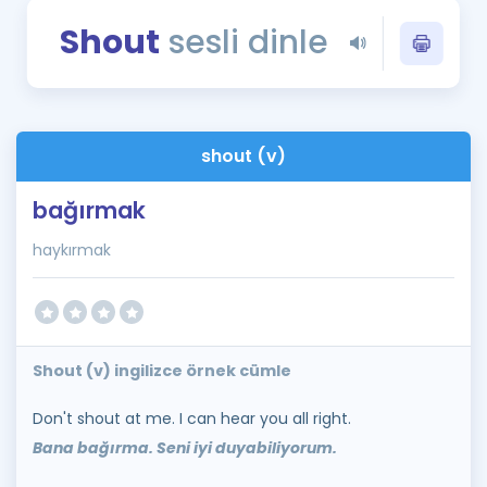
Puan Hesaplama
Shout
sesli dinle
Rehberlik Aracı
ÖSYM Sınav Takvimi
shout (v)
Kampanyalar
bağırmak
Blog
haykırmak
İngilizce Gramer
Shout (v) ingilizce örnek cümle
Don't shout at me. I can hear you all right.
Bana bağırma. Seni iyi duyabiliyorum.