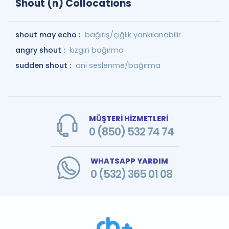
Shout (n) Collocations
shout may echo :
bağırış/çığlık yankılanabilir
angry shout :
kızgın bağırma
sudden shout :
ani seslenme/bağırma
MÜŞTERİ HİZMETLERİ
0 (850) 532 74 74
WHATSAPP YARDIM
0 (532) 365 01 08