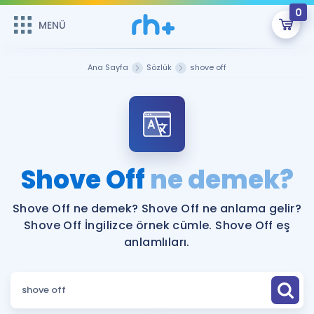
0
MENÜ
MENÜ
Üye Girişi
Ana Sayfa
Sözlük
shove off
Online Dersler
Sepetin Şu An Boş.
Çalışma Paketleri
Remzi Hoca ile seni sınava hazırlayacak onlarca eğitim seni
bekliyor!
Kitaplar ve Kaynaklar
GİRİŞ YAP
Shove Off
ne demek?
Katılımcı Görüşleri
Şifremi Hatırlamıyorum
Shove Off ne demek? Shove Off ne anlama gelir?
Shove Off İngilizce örnek cümle. Shove Off eş
ÜYE DEĞİLİM
Faydalı Araçlar
anlamlıları.
Ücretsiz Kaynaklar
Blog
İngilizce Gramer
Hakkımızda
Kariyer
Sözlük
Soru & Cevap
İletişim