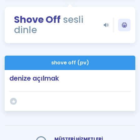
Puan Hesaplama
Shove Off
sesli
Rehberlik Aracı
dinle
ÖSYM Sınav Takvimi
Kampanyalar
Blog
shove off (pv)
İngilizce Gramer
denize açılmak
MÜŞTERİ HİZMETLERİ