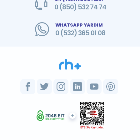
0 (850) 532 74 74
WHATSAPP YARDIM
0 (532) 365 01 08