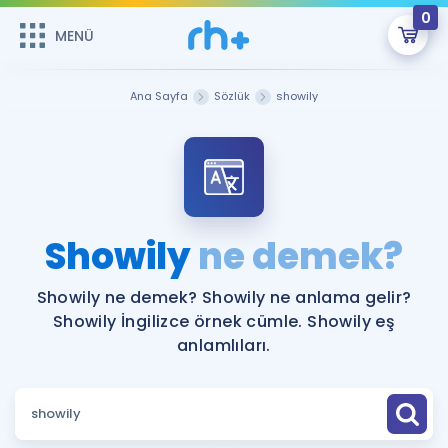
0
MENÜ
MENÜ
Üye Girişi
Ana Sayfa
Sözlük
showily
Online Dersler
Sepetin Şu An Boş.
Çalışma Paketleri
Remzi Hoca ile seni sınava hazırlayacak onlarca eğitim seni
bekliyor!
Kitaplar ve Kaynaklar
GİRİŞ YAP
Showily
ne demek?
Katılımcı Görüşleri
Şifremi Hatırlamıyorum
Showily ne demek? Showily ne anlama gelir?
Showily İngilizce örnek cümle. Showily eş
ÜYE DEĞİLİM
Faydalı Araçlar
anlamlıları.
Ücretsiz Kaynaklar
Blog
İngilizce Gramer
Hakkımızda
Kariyer
Sözlük
Soru & Cevap
İletişim