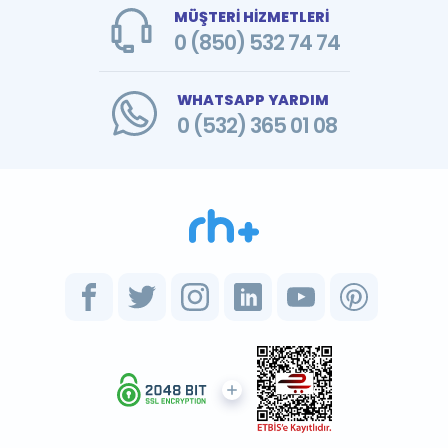
MÜŞTERİ HİZMETLERİ
0 (850) 532 74 74
WHATSAPP YARDIM
0 (532) 365 01 08