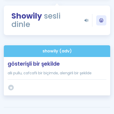
Puan Hesaplama
Showily
sesli
Rehberlik Aracı
dinle
ÖSYM Sınav Takvimi
Kampanyalar
Blog
showily (adv)
İngilizce Gramer
gösterişli bir şekilde
allı pullu, cafcaflı bir biçimde, alengirli bir şekilde