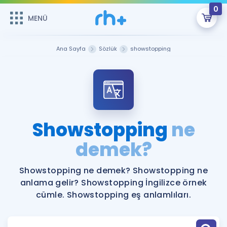
0
MENÜ
MENÜ
Üye Girişi
Ana Sayfa
Sözlük
showstopping
Online Dersler
Sepetin Şu An Boş.
Çalışma Paketleri
Remzi Hoca ile seni sınava hazırlayacak onlarca eğitim seni
bekliyor!
Kitaplar ve Kaynaklar
GİRİŞ YAP
Showstopping
ne
Katılımcı Görüşleri
demek?
Şifremi Hatırlamıyorum
ÜYE DEĞİLİM
Faydalı Araçlar
Showstopping ne demek? Showstopping ne
anlama gelir? Showstopping İngilizce örnek
Ücretsiz Kaynaklar
Blog
İngilizce Gramer
cümle. Showstopping eş anlamlıları.
Hakkımızda
Kariyer
Sözlük
Soru & Cevap
İletişim