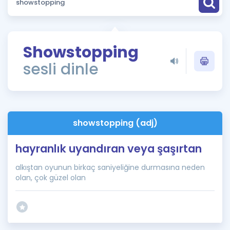
Puan Hesaplama
Rehberlik Aracı
Showstopping
ÖSYM Sınav Takvimi
sesli dinle
Kampanyalar
Blog
showstopping (adj)
İngilizce Gramer
hayranlık uyandıran veya şaşırtan
alkıştan oyunun birkaç saniyeliğine durmasına neden
olan, çok güzel olan