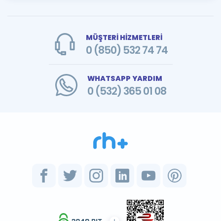
MÜŞTERİ HİZMETLERİ
0 (850) 532 74 74
WHATSAPP YARDIM
0 (532) 365 01 08