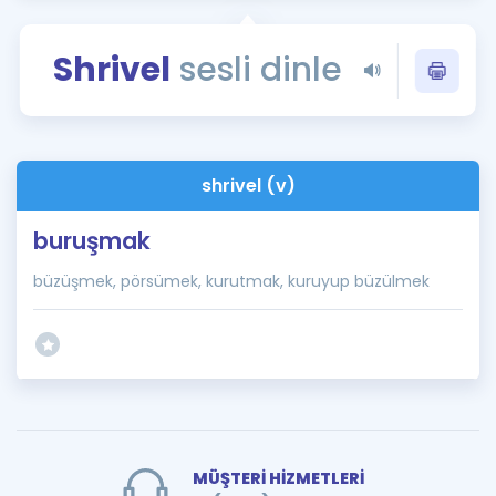
Puan Hesaplama
Shrivel
sesli dinle
Rehberlik Aracı
ÖSYM Sınav Takvimi
Kampanyalar
shrivel (v)
Blog
buruşmak
İngilizce Gramer
büzüşmek, pörsümek, kurutmak, kuruyup büzülmek
MÜŞTERİ HİZMETLERİ