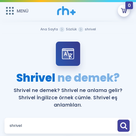
0
MENÜ
MENÜ
Üye Girişi
Ana Sayfa
Sözlük
shrivel
Online Dersler
Sepetin Şu An Boş.
Çalışma Paketleri
Remzi Hoca ile seni sınava hazırlayacak onlarca eğitim seni
bekliyor!
Kitaplar ve Kaynaklar
GİRİŞ YAP
Shrivel
ne demek?
Katılımcı Görüşleri
Şifremi Hatırlamıyorum
Shrivel ne demek? Shrivel ne anlama gelir?
Shrivel İngilizce örnek cümle. Shrivel eş
ÜYE DEĞİLİM
Faydalı Araçlar
anlamlıları.
Ücretsiz Kaynaklar
Blog
İngilizce Gramer
Hakkımızda
Kariyer
Sözlük
Soru & Cevap
İletişim