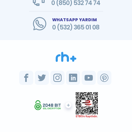
0 (850) 532 74 74
WHATSAPP YARDIM
0 (532) 365 01 08