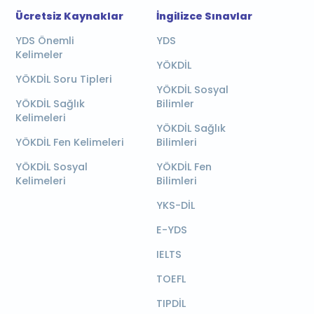
Ücretsiz Kaynaklar
İngilizce Sınavlar
YDS Önemli
YDS
Kelimeler
YÖKDİL
YÖKDİL Soru Tipleri
YÖKDİL Sosyal
YÖKDİL Sağlık
Bilimler
Kelimeleri
YÖKDİL Sağlık
YÖKDİL Fen Kelimeleri
Bilimleri
YÖKDİL Sosyal
YÖKDİL Fen
Kelimeleri
Bilimleri
YKS-DİL
E-YDS
IELTS
TOEFL
TIPDİL