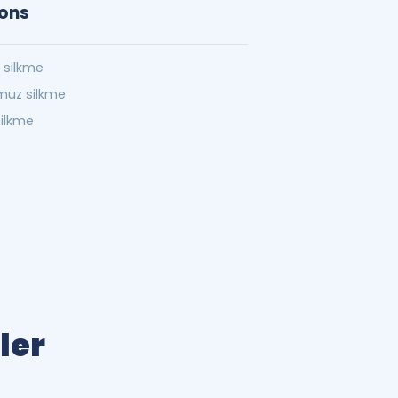
ions
z silkme
muz silkme
silkme
ler