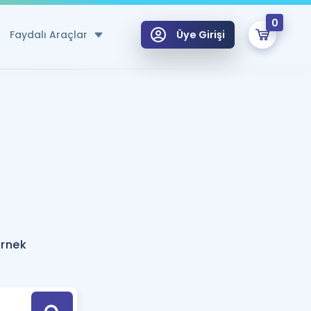
0
Faydalı Araçlar
Üye Girişi
klar
n Ücretsiz Kaynaklar
 için Özel Sözlük
Sepetin Şu An Boş.
ma
uan Hesaplama Aracı
i Hoca ile seni sınava hazırlayacak onlarca eğitim seni bekliyor!
Şifremi Hatırlamıyorum
GİRİŞ YAP
örnek
azırlananlar için Öneriler
kvimi
ÜYE DEĞİLİM
arı Tek Takvimde