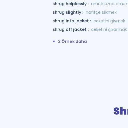
shrug helplessly :
umutsuzca omuz 
shrug slightly :
hafifçe silkmek
shrug into jacket :
ceketini giymek
shrug off jacket :
ceketini çıkarmak
2 Örnek daha
Sh