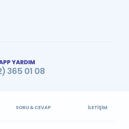
PP YARDIM
2) 365 01 08
SORU & CEVAP
İLETIŞIM