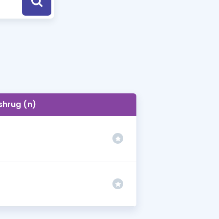
a Özel Fırsatlar
ınavlarla İlgili Haberler
er
 ve Konu Anlatımı
shrug (n)