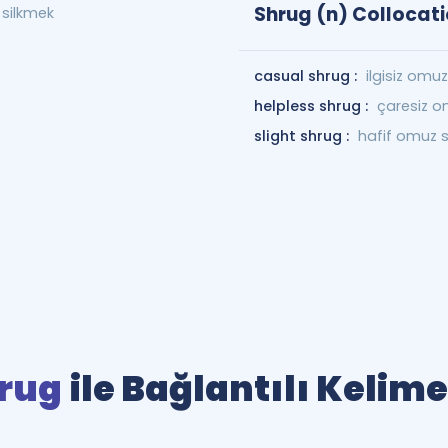
Shrug (n) Collocat
silkmek
casual shrug :
ilgisiz omu
helpless shrug :
çaresiz o
slight shrug :
hafif omuz 
rug
ile Bağlantılı Kelime