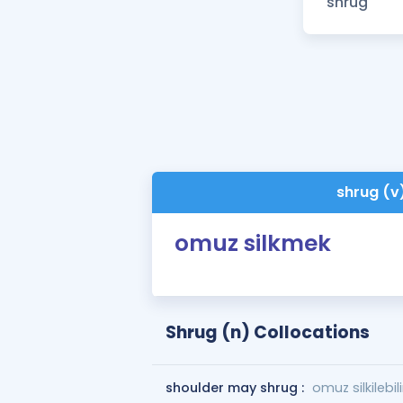
shrug (v
omuz silkmek
Shrug (n) Collocations
shoulder may shrug :
omuz silkilebili