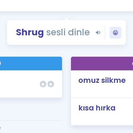
Kampanyalar
Eğitim ve Kitaplar
Blog
Shrug
sesli dinle
YDS - YÖKDİL Tüm S
İngilizce Gram
İngilizce Gramer
)
omuz silkme
kısa hırka
r