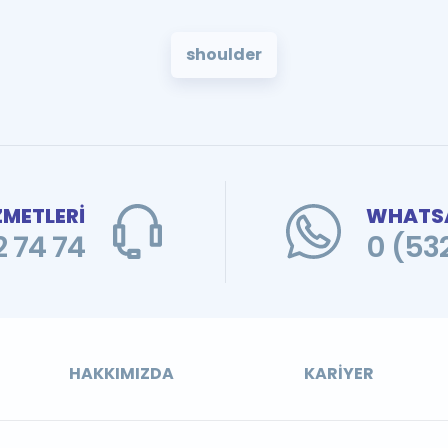
shoulder
ZMETLERİ
WHATSA
 74 74
0 (53
HAKKIMIZDA
KARIYER