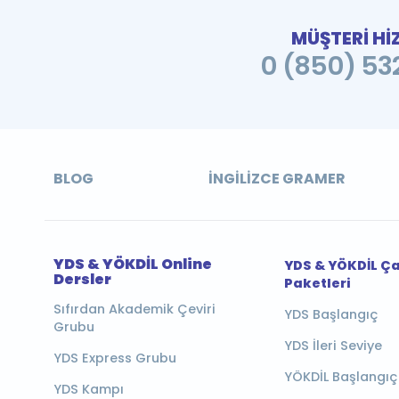
MÜŞTERİ Hİ
0 (850) 532
BLOG
İNGILIZCE GRAMER
YDS & YÖKDİL Online
YDS & YÖKDİL Ç
Dersler
Paketleri
Sıfırdan Akademik Çeviri
YDS Başlangıç
Grubu
YDS İleri Seviye
YDS Express Grubu
YÖKDİL Başlangıç
YDS Kampı