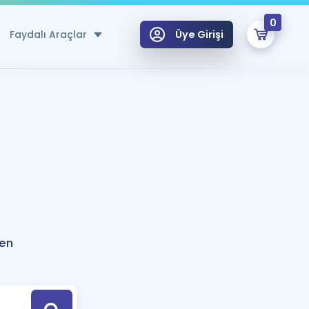
0
Faydalı Araçlar
Üye Girişi
klar
n Ücretsiz Kaynaklar
 için Özel Sözlük
Sepetin Şu An Boş.
ma
uan Hesaplama Aracı
i Hoca ile seni sınava hazırlayacak onlarca eğitim seni bekliyor!
Şifremi Hatırlamıyorum
GİRİŞ YAP
ken
azırlananlar için Öneriler
kvimi
ÜYE DEĞİLİM
arı Tek Takvimde