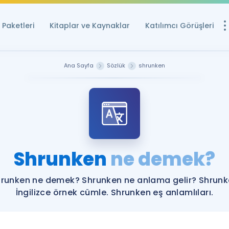
Paketleri
Kitaplar ve Kaynaklar
Katılımcı Görüşleri
Ücretsiz Kayna
Ana Sayfa
Sözlük
shrunken
YDS ve YÖKDİL içi
Sözlük
İngilizce Sınavları
Puan Hesapla
Shrunken
ne demek?
YDS ve YÖKDİL P
Remz
Rehberlik Aracı
runken ne demek? Shrunken ne anlama gelir? Shrun
YDS ve YÖKDİL'e H
İngilizce örnek cümle. Shrunken eş anlamlıları.
ÖSYM Sınav Ta
Tüm ÖSYM Sınavl