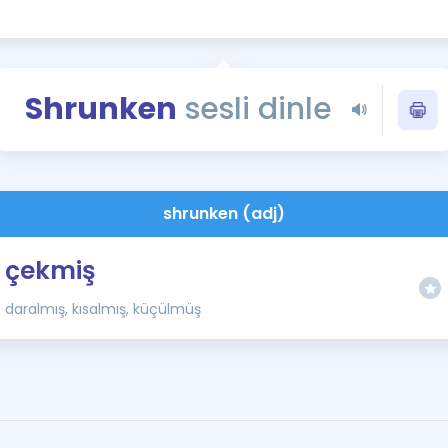
Kampanyalar
Eğitim ve Kitaplar
Blog
Shrunken
sesli dinle
YDS - YÖKDİL Tüm S
İngilizce Gram
İngilizce Gramer
shrunken (adj)
çekmiş
daralmış, kısalmış, küçülmüş