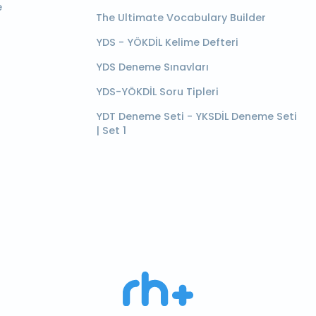
e
The Ultimate Vocabulary Builder
YDS - YÖKDİL Kelime Defteri
YDS Deneme Sınavları
YDS-YÖKDİL Soru Tipleri
YDT Deneme Seti - YKSDİL Deneme Seti
| Set 1