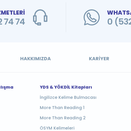
ZMETLERİ
WHATSA
 74 74
0 (53
HAKKIMIZDA
KARIYER
alışma
YDS & YÖKDİL Kitapları
İngilizce Kelime Bulmacası
More Than Reading 1
More Than Reading 2
ÖSYM Kelimeleri