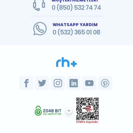
MÜŞTERİ HİZMETLERİ
0 (850) 532 74 74
WHATSAPP YARDIM
0 (532) 365 01 08