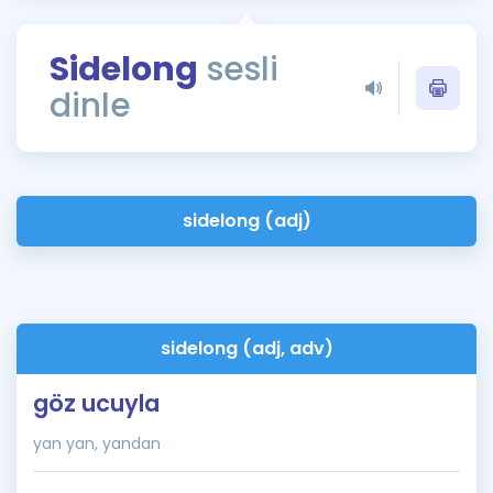
Puan Hesaplama
Sidelong
sesli
Rehberlik Aracı
dinle
ÖSYM Sınav Takvimi
Kampanyalar
Blog
sidelong (adj)
İngilizce Gramer
sidelong (adj, adv)
göz ucuyla
yan yan, yandan