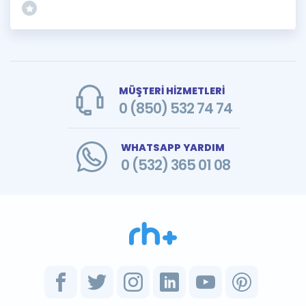
MÜŞTERİ HİZMETLERİ
0 (850) 532 74 74
WHATSAPP YARDIM
0 (532) 365 01 08