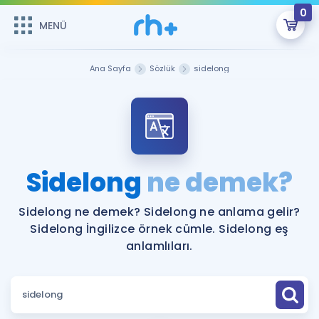
0
MENÜ
MENÜ
Üye Girişi
Ana Sayfa
Sözlük
sidelong
Online Dersler
Sepetin Şu An Boş.
Çalışma Paketleri
Remzi Hoca ile seni sınava hazırlayacak onlarca eğitim seni
bekliyor!
Kitaplar ve Kaynaklar
GİRİŞ YAP
Sidelong
ne demek?
Katılımcı Görüşleri
Şifremi Hatırlamıyorum
Sidelong ne demek? Sidelong ne anlama gelir?
Sidelong İngilizce örnek cümle. Sidelong eş
ÜYE DEĞİLİM
Faydalı Araçlar
anlamlıları.
Ücretsiz Kaynaklar
Blog
İngilizce Gramer
Hakkımızda
Kariyer
Sözlük
Soru & Cevap
İletişim