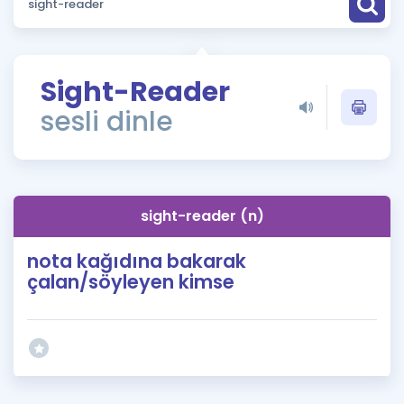
Puan Hesaplama
Rehberlik Aracı
Sight-Reader
ÖSYM Sınav Takvimi
sesli dinle
Kampanyalar
Blog
sight-reader (n)
İngilizce Gramer
nota kağıdına bakarak
çalan/söyleyen kimse