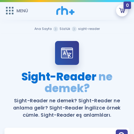
0
MENÜ
MENÜ
Üye Girişi
Ana Sayfa
Sözlük
sight-reader
Online Dersler
Sepetin Şu An Boş.
Çalışma Paketleri
Remzi Hoca ile seni sınava hazırlayacak onlarca eğitim seni
bekliyor!
Kitaplar ve Kaynaklar
GİRİŞ YAP
Sight-Reader
ne
Katılımcı Görüşleri
demek?
Şifremi Hatırlamıyorum
ÜYE DEĞİLİM
Faydalı Araçlar
Sight-Reader ne demek? Sight-Reader ne
anlama gelir? Sight-Reader İngilizce örnek
Ücretsiz Kaynaklar
Blog
İngilizce Gramer
cümle. Sight-Reader eş anlamlıları.
Hakkımızda
Kariyer
Sözlük
Soru & Cevap
İletişim