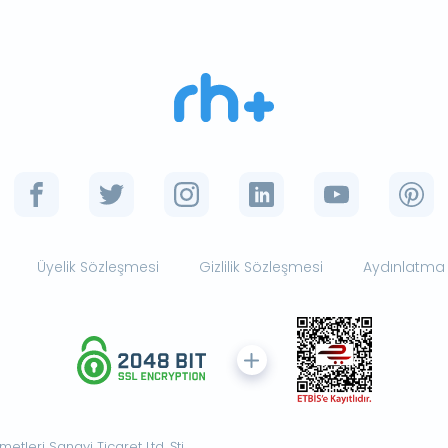
Üyelik Sözleşmesi
Gizlilik Sözleşmesi
Aydınlatma
tleri Sanayi Ticaret Ltd. Şti.