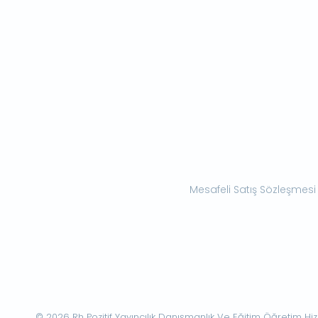
Mesafeli Satış Sözleşmesi
© 2026 Rh Pozitif Yayıncılık Danışmanlık Ve Eğitim Öğretim Hizme