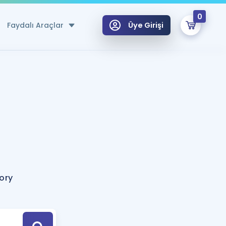
0
Faydalı Araçlar
Üye Girişi
klar
n Ücretsiz Kaynaklar
 için Özel Sözlük
Sepetin Şu An Boş.
ma
uan Hesaplama Aracı
i Hoca ile seni sınava hazırlayacak onlarca eğitim seni bekliyor!
Şifremi Hatırlamıyorum
GİRİŞ YAP
ory
azırlananlar için Öneriler
kvimi
ÜYE DEĞİLİM
arı Tek Takvimde