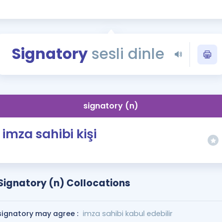
Kampanyalar
Eğitim ve Kitaplar
Blog
Signatory
sesli dinle
YDS - YÖKDİL Tüm S
İngilizce Gram
İngilizce Gramer
signatory (n)
imza sahibi kişi
Signatory (n) Collocations
signatory may agree :
imza sahibi kabul edebilir