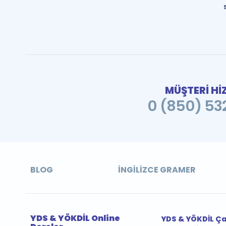
MÜŞTERİ Hİ
0 (850) 532
BLOG
İNGILIZCE GRAMER
YDS & YÖKDİL Online
YDS & YÖKDİL Ç