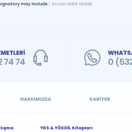
signatory may include :
imzacı dahil olabilir
ZMETLERİ
WHATSA
 74 74
0 (53
HAKKIMIZDA
KARIYER
alışma
YDS & YÖKDİL Kitapları