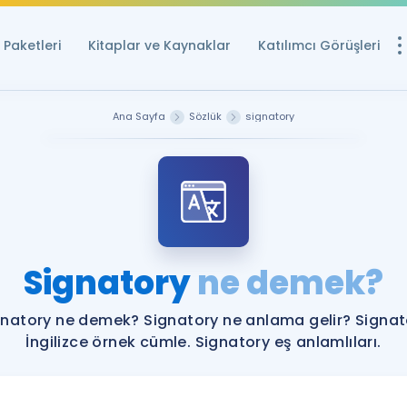
Paketleri
Kitaplar ve Kaynaklar
Katılımcı Görüşleri
Ücretsiz Kayna
Ana Sayfa
Sözlük
signatory
YDS ve YÖKDİL içi
Sözlük
İngilizce Sınavları
Puan Hesapla
Signatory
ne demek?
YDS ve YÖKDİL P
Remz
Rehberlik Aracı
gnatory ne demek? Signatory ne anlama gelir? Signat
YDS ve YÖKDİL'e H
İngilizce örnek cümle. Signatory eş anlamlıları.
ÖSYM Sınav Ta
Tüm ÖSYM Sınavl