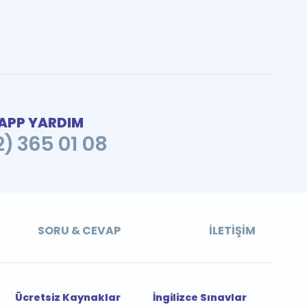
PP YARDIM
2) 365 01 08
SORU & CEVAP
İLETIŞIM
Ücretsiz Kaynaklar
İngilizce Sınavlar