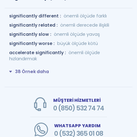
significantly different :
önemli ölçüde farklı
significantly related :
önemli derecede ilişkili
significantly slow :
önemli ölçüde yavaş
significantly worse :
büyük ölçüde kötü
accelerate significantly :
önemli ölçüde
hızlandırmak
38 Örnek daha
MÜŞTERİ HİZMETLERİ
0 (850) 532 74 74
WHATSAPP YARDIM
0 (532) 365 01 08