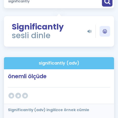
Puan Hesaplama
Rehberlik Aracı
Significantly
ÖSYM Sınav Takvimi
sesli dinle
Kampanyalar
Blog
significantly (adv)
İngilizce Gramer
önemli ölçüde
Significantly (adv) ingilizce örnek cümle