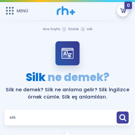
0
MENÜ
MENÜ
Üye Girişi
Ana Sayfa
Sözlük
silk
Online Dersler
Sepetin Şu An Boş.
Çalışma Paketleri
Remzi Hoca ile seni sınava hazırlayacak onlarca eğitim seni
bekliyor!
Kitaplar ve Kaynaklar
GİRİŞ YAP
Silk
ne demek?
Katılımcı Görüşleri
Şifremi Hatırlamıyorum
Silk ne demek? Silk ne anlama gelir? Silk İngilizce
örnek cümle. Silk eş anlamlıları.
ÜYE DEĞİLİM
Faydalı Araçlar
Ücretsiz Kaynaklar
Blog
İngilizce Gramer
Hakkımızda
Kariyer
Sözlük
Soru & Cevap
İletişim