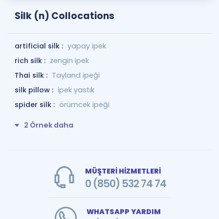
Silk (n) Collocations
artificial silk :
yapay ipek
rich silk :
zengin ipek
Thai silk :
Tayland ipeği
silk pillow :
ipek yastık
spider silk :
örümcek ipeği
2 Örnek daha
MÜŞTERİ HİZMETLERİ
0 (850) 532 74 74
WHATSAPP YARDIM