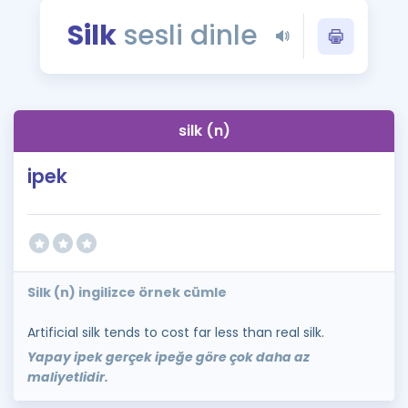
Puan Hesaplama
Silk
sesli dinle
Rehberlik Aracı
ÖSYM Sınav Takvimi
silk (n)
Kampanyalar
ipek
Blog
İngilizce Gramer
Silk (n) ingilizce örnek cümle
Artificial silk tends to cost far less than real silk.
Yapay ipek gerçek ipeğe göre çok daha az
maliyetlidir.