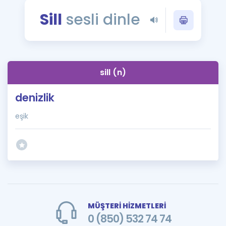
Puan Hesaplama
Sill
sesli dinle
Rehberlik Aracı
ÖSYM Sınav Takvimi
sill (n)
Kampanyalar
denizlik
Blog
eşik
İngilizce Gramer
MÜŞTERİ HİZMETLERİ
0 (850) 532 74 74