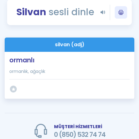
Puan Hesaplama
Silvan
sesli dinle
Rehberlik Aracı
ÖSYM Sınav Takvimi
silvan (adj)
Kampanyalar
ormanlı
Blog
ormanlık, ağaçlık
İngilizce Gramer
MÜŞTERİ HİZMETLERİ
0 (850) 532 74 74