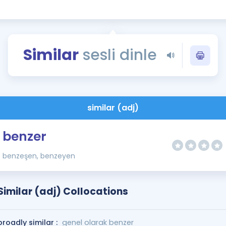
Kampanyalar
Eğitim ve Kitaplar
Blog
Similar
sesli dinle
YDS - YÖKDİL Tüm S
İngilizce Gram
İngilizce Gramer
similar (adj)
benzer
benzeşen, benzeyen
Similar (adj) Collocations
broadly similar :
genel olarak benzer