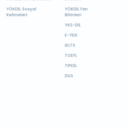
YÖKDİL Sosyal
YÖKDİL Fen
Kelimeleri
Bilimleri
YKS-DİL
E-YDS
IELTS
TOEFL
TIPDİL
DUS