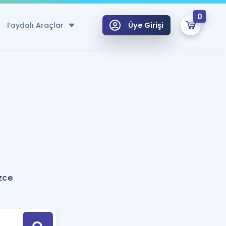
0
Faydalı Araçlar
Üye Girişi
klar
n Ücretsiz Kaynaklar
 için Özel Sözlük
Sepetin Şu An Boş.
ma
uan Hesaplama Aracı
i Hoca ile seni sınava hazırlayacak onlarca eğitim seni bekliyor!
Şifremi Hatırlamıyorum
GİRİŞ YAP
izce
azırlananlar için Öneriler
kvimi
ÜYE DEĞİLİM
arı Tek Takvimde