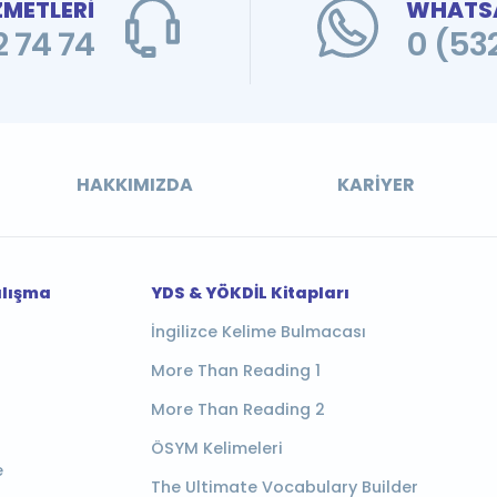
ZMETLERİ
WHATSA
 74 74
0 (53
HAKKIMIZDA
KARIYER
alışma
YDS & YÖKDİL Kitapları
İngilizce Kelime Bulmacası
More Than Reading 1
More Than Reading 2
ÖSYM Kelimeleri
e
The Ultimate Vocabulary Builder