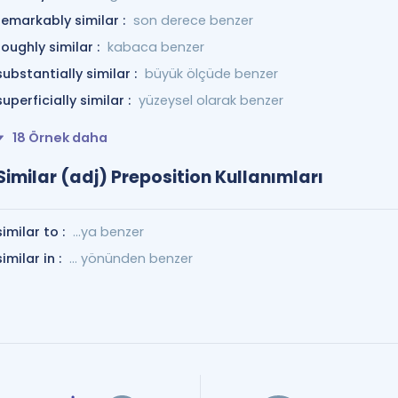
remarkably similar :
son derece benzer
roughly similar :
kabaca benzer
substantially similar :
büyük ölçüde benzer
superficially similar :
yüzeysel olarak benzer
18 Örnek daha
Similar (adj) Preposition Kullanımları
similar to :
...ya benzer
similar in :
... yönünden benzer