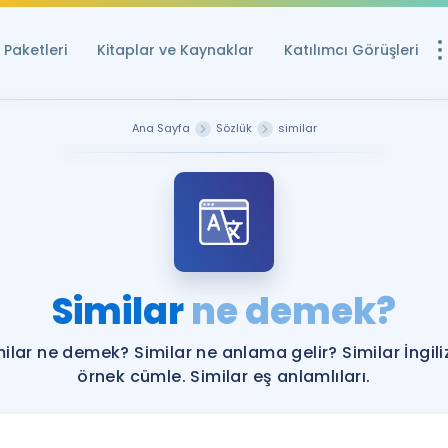
Paketleri
Kitaplar ve Kaynaklar
Katılımcı Görüşleri
Ücretsiz Kayna
Ana Sayfa
Sözlük
similar
YDS ve YÖKDİL içi
Sözlük
İngilizce Sınavları
Puan Hesapla
Similar
ne demek?
YDS ve YÖKDİL P
Remz
Rehberlik Aracı
ilar ne demek? Similar ne anlama gelir? Similar İngil
YDS ve YÖKDİL'e H
örnek cümle. Similar eş anlamlıları.
ÖSYM Sınav Ta
Tüm ÖSYM Sınavl