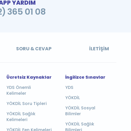
PP YARDIM
2) 365 01 08
SORU & CEVAP
İLETIŞIM
Ücretsiz Kaynaklar
İngilizce Sınavlar
YDS Önemli
YDS
Kelimeler
YÖKDİL
YÖKDİL Soru Tipleri
YÖKDİL Sosyal
YÖKDİL Sağlık
Bilimler
Kelimeleri
YÖKDİL Sağlık
YÖKDİL Fen Kelimeleri
Bilimleri