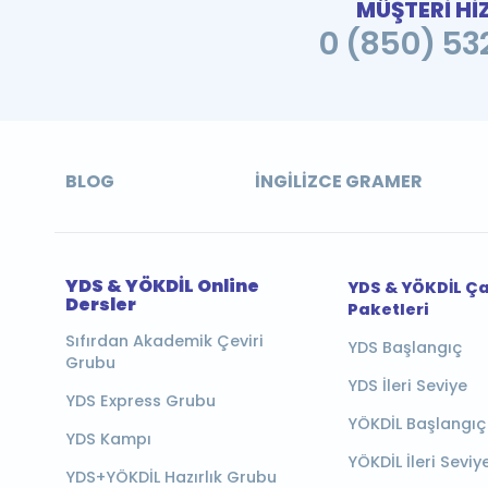
MÜŞTERİ Hİ
0 (850) 532
BLOG
İNGILIZCE GRAMER
YDS & YÖKDİL Online
YDS & YÖKDİL Ç
Dersler
Paketleri
Sıfırdan Akademik Çeviri
YDS Başlangıç
Grubu
YDS İleri Seviye
YDS Express Grubu
YÖKDİL Başlangıç
YDS Kampı
YÖKDİL İleri Seviy
YDS+YÖKDİL Hazırlık Grubu