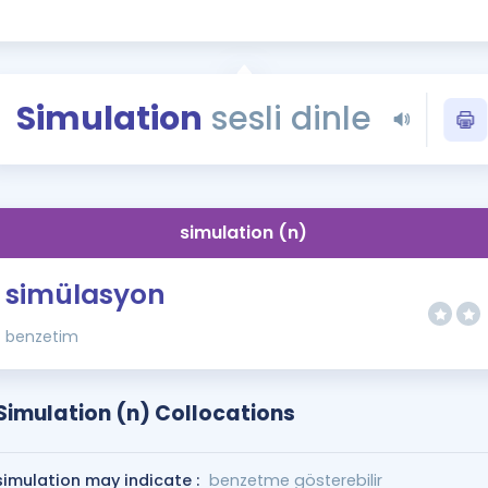
Kampanyalar
Eğitim ve Kitaplar
Blog
Simulation
sesli dinle
YDS - YÖKDİL Tüm S
İngilizce Gram
İngilizce Gramer
simulation (n)
simülasyon
benzetim
Simulation (n) Collocations
simulation may indicate :
benzetme gösterebilir