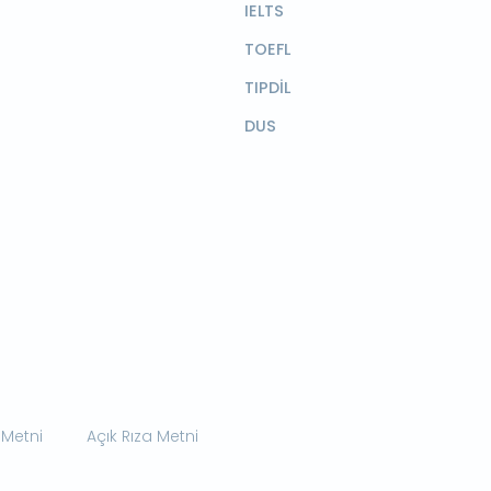
IELTS
TOEFL
TIPDİL
DUS
 Metni
Açık Rıza Metni