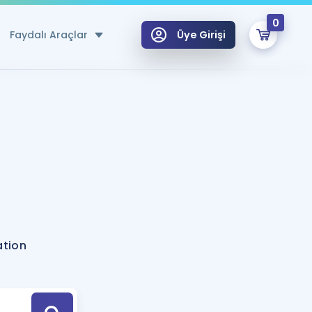
0
Faydalı Araçlar
Üye Girişi
klar
n Ücretsiz Kaynaklar
 için Özel Sözlük
Sepetin Şu An Boş.
ma
uan Hesaplama Aracı
i Hoca ile seni sınava hazırlayacak onlarca eğitim seni bekliyor!
Şifremi Hatırlamıyorum
GİRİŞ YAP
ation
azırlananlar için Öneriler
kvimi
ÜYE DEĞİLİM
arı Tek Takvimde