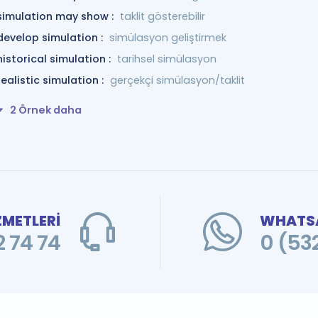
simulation may show :
taklit gösterebilir
develop simulation :
simülasyon geliştirmek
historical simulation :
tarihsel simülasyon
realistic simulation :
gerçekçi simülasyon/taklit
2 Örnek daha
ZMETLERİ
WHATSA
 74 74
0 (53