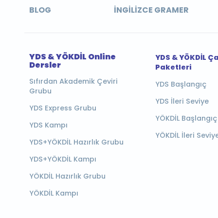
BLOG
İNGILIZCE GRAMER
YDS & YÖKDİL Online
YDS & YÖKDİL Ç
Dersler
Paketleri
Sıfırdan Akademik Çeviri
YDS Başlangıç
Grubu
YDS İleri Seviye
YDS Express Grubu
YÖKDİL Başlangıç
YDS Kampı
YÖKDİL İleri Seviy
YDS+YÖKDİL Hazırlık Grubu
YDS+YÖKDİL Kampı
YÖKDİL Hazırlık Grubu
YÖKDİL Kampı