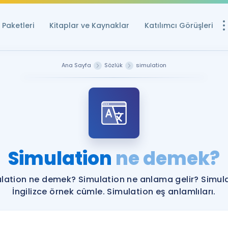
Paketleri
Kitaplar ve Kaynaklar
Katılımcı Görüşleri
Ücretsiz Kayna
Ana Sayfa
Sözlük
simulation
YDS ve YÖKDİL içi
Sözlük
İngilizce Sınavları
Puan Hesapla
Simulation
ne demek?
YDS ve YÖKDİL P
Remz
Rehberlik Aracı
lation ne demek? Simulation ne anlama gelir? Simul
YDS ve YÖKDİL'e H
İngilizce örnek cümle. Simulation eş anlamlıları.
ÖSYM Sınav Ta
Tüm ÖSYM Sınavl