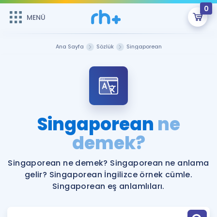
0
MENÜ
MENÜ
Üye Girişi
Ana Sayfa
Sözlük
Singaporean
Online Dersler
Sepetin Şu An Boş.
Çalışma Paketleri
Remzi Hoca ile seni sınava hazırlayacak onlarca eğitim seni
bekliyor!
Kitaplar ve Kaynaklar
GİRİŞ YAP
Singaporean
ne
Katılımcı Görüşleri
demek?
Şifremi Hatırlamıyorum
ÜYE DEĞİLİM
Faydalı Araçlar
Singaporean ne demek? Singaporean ne anlama
gelir? Singaporean İngilizce örnek cümle.
Ücretsiz Kaynaklar
Blog
İngilizce Gramer
Singaporean eş anlamlıları.
Hakkımızda
Kariyer
Sözlük
Soru & Cevap
İletişim