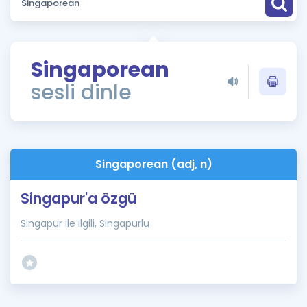
Puan Hesaplama
Rehberlik Aracı
Singaporean
ÖSYM Sınav Takvimi
sesli dinle
Kampanyalar
Blog
Singaporean (adj, n)
İngilizce Gramer
Singapur'a özgü
Singapur ile ilgili, Singapurlu