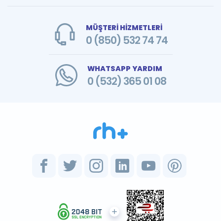
MÜŞTERİ HİZMETLERİ
0 (850) 532 74 74
WHATSAPP YARDIM
0 (532) 365 01 08