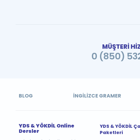
MÜŞTERİ Hİ
0 (850) 532
BLOG
İNGILIZCE GRAMER
YDS & YÖKDİL Online
YDS & YÖKDİL Ç
Dersler
Paketleri