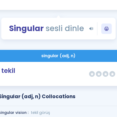
Kampanyalar
Eğitim ve Kitaplar
Blog
Singular
sesli dinle
YDS - YÖKDİL Tüm S
İngilizce Gram
İngilizce Gramer
singular (adj, n)
tekil
Singular (adj, n) Collocations
singular vision :
tekil görüş