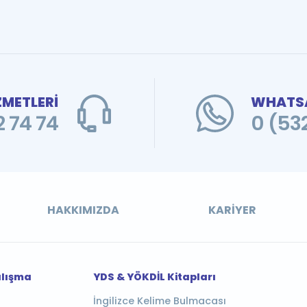
ZMETLERİ
WHATSA
 74 74
0 (53
HAKKIMIZDA
KARIYER
alışma
YDS & YÖKDİL Kitapları
İngilizce Kelime Bulmacası