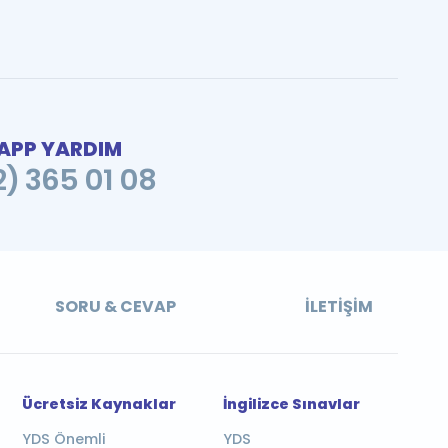
PP YARDIM
2) 365 01 08
SORU & CEVAP
İLETIŞIM
Ücretsiz Kaynaklar
İngilizce Sınavlar
YDS Önemli
YDS