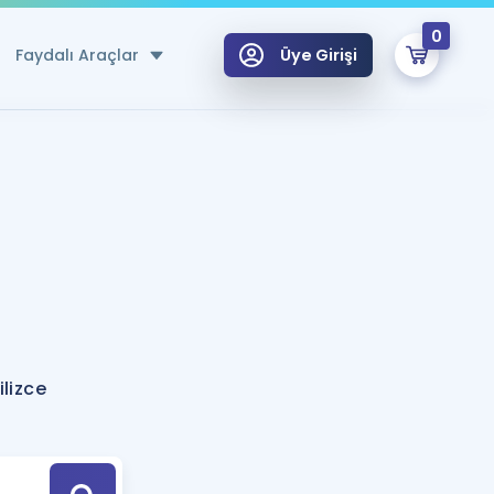
0
Faydalı Araçlar
Üye Girişi
klar
n Ücretsiz Kaynaklar
 için Özel Sözlük
Sepetin Şu An Boş.
ma
uan Hesaplama Aracı
i Hoca ile seni sınava hazırlayacak onlarca eğitim seni bekliyor!
Şifremi Hatırlamıyorum
GİRİŞ YAP
lizce
azırlananlar için Öneriler
kvimi
ÜYE DEĞİLİM
arı Tek Takvimde