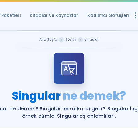
Paketleri
Kitaplar ve Kaynaklar
Katılımcı Görüşleri
Ücretsiz Kayna
Ana Sayfa
Sözlük
singular
YDS ve YÖKDİL içi
Sözlük
İngilizce Sınavları
Puan Hesapla
Singular
ne demek?
YDS ve YÖKDİL P
Remz
Rehberlik Aracı
ular ne demek? Singular ne anlama gelir? Singular İngi
YDS ve YÖKDİL'e H
örnek cümle. Singular eş anlamlıları.
ÖSYM Sınav Ta
Tüm ÖSYM Sınavl