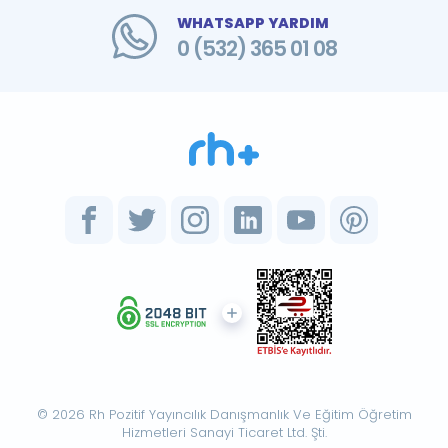
WHATSAPP YARDIM
0 (532) 365 01 08
© 2026 Rh Pozitif Yayıncılık Danışmanlık Ve Eğitim Öğretim
Hizmetleri Sanayi Ticaret Ltd. Şti.