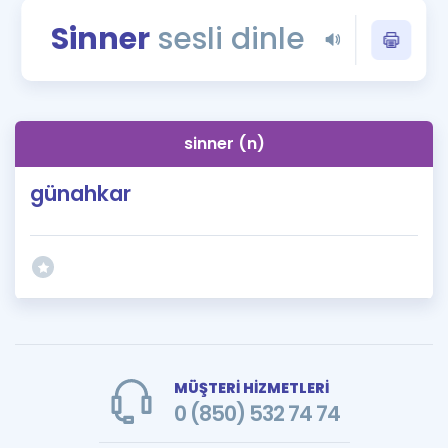
Puan Hesaplama
Sinner
sesli dinle
Rehberlik Aracı
ÖSYM Sınav Takvimi
sinner (n)
Kampanyalar
günahkar
Blog
İngilizce Gramer
MÜŞTERİ HİZMETLERİ
0 (850) 532 74 74