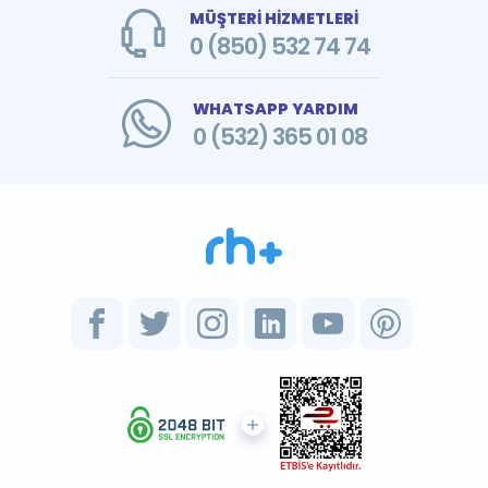
MÜŞTERİ HİZMETLERİ
0 (850) 532 74 74
WHATSAPP YARDIM
0 (532) 365 01 08