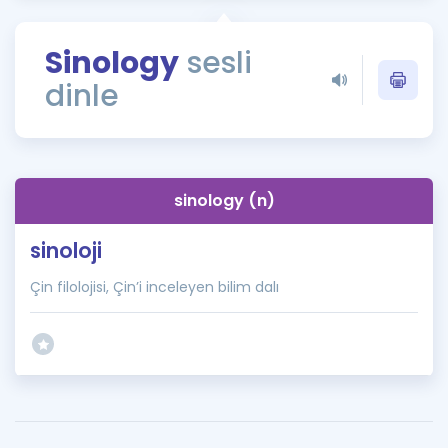
Puan Hesaplama
Sinology
sesli
Rehberlik Aracı
dinle
ÖSYM Sınav Takvimi
Kampanyalar
Blog
sinology (n)
İngilizce Gramer
sinoloji
Çin filolojisi, Çin’i inceleyen bilim dalı