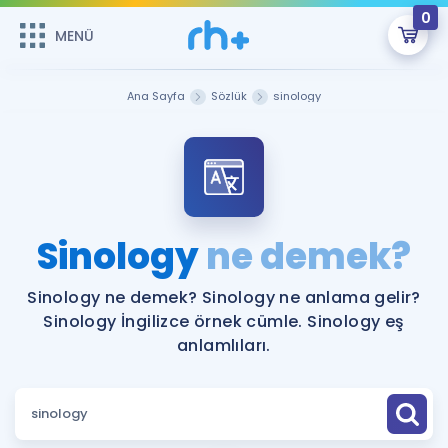
0
MENÜ
MENÜ
Üye Girişi
Ana Sayfa
Sözlük
sinology
Online Dersler
Sepetin Şu An Boş.
Çalışma Paketleri
Remzi Hoca ile seni sınava hazırlayacak onlarca eğitim seni
bekliyor!
Kitaplar ve Kaynaklar
GİRİŞ YAP
Sinology
ne demek?
Katılımcı Görüşleri
Şifremi Hatırlamıyorum
Sinology ne demek? Sinology ne anlama gelir?
Sinology İngilizce örnek cümle. Sinology eş
ÜYE DEĞİLİM
Faydalı Araçlar
anlamlıları.
Ücretsiz Kaynaklar
Blog
İngilizce Gramer
Hakkımızda
Kariyer
Sözlük
Soru & Cevap
İletişim