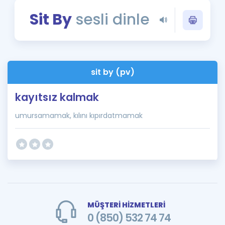
Puan Hesaplama
Sit By
sesli dinle
Rehberlik Aracı
ÖSYM Sınav Takvimi
sit by (pv)
Kampanyalar
kayıtsız kalmak
Blog
umursamamak, kılını kıpırdatmamak
İngilizce Gramer
MÜŞTERİ HİZMETLERİ
0 (850) 532 74 74