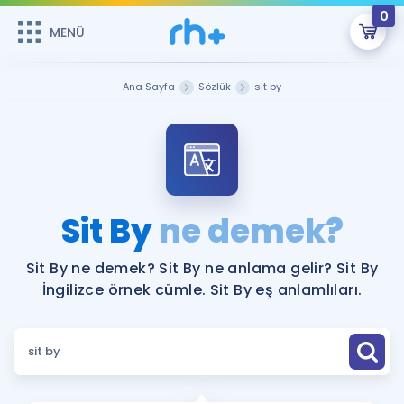
0
MENÜ
MENÜ
Üye Girişi
Ana Sayfa
Sözlük
sit by
Online Dersler
Sepetin Şu An Boş.
Çalışma Paketleri
Remzi Hoca ile seni sınava hazırlayacak onlarca eğitim seni
bekliyor!
Kitaplar ve Kaynaklar
GİRİŞ YAP
Sit By
ne demek?
Katılımcı Görüşleri
Şifremi Hatırlamıyorum
Sit By ne demek? Sit By ne anlama gelir? Sit By
İngilizce örnek cümle. Sit By eş anlamlıları.
ÜYE DEĞİLİM
Faydalı Araçlar
Ücretsiz Kaynaklar
Blog
İngilizce Gramer
Hakkımızda
Kariyer
Sözlük
Soru & Cevap
İletişim