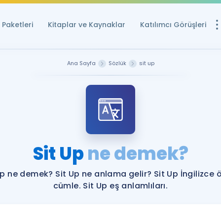
Paketleri
Kitaplar ve Kaynaklar
Katılımcı Görüşleri
Ücretsiz Kayna
Ana Sayfa
Sözlük
sit up
YDS ve YÖKDİL içi
Sözlük
İngilizce Sınavları
Puan Hesapla
Sit Up
ne demek?
YDS ve YÖKDİL P
Remz
Rehberlik Aracı
Up ne demek? Sit Up ne anlama gelir? Sit Up İngilizce 
YDS ve YÖKDİL'e H
cümle. Sit Up eş anlamlıları.
ÖSYM Sınav Ta
Tüm ÖSYM Sınavl