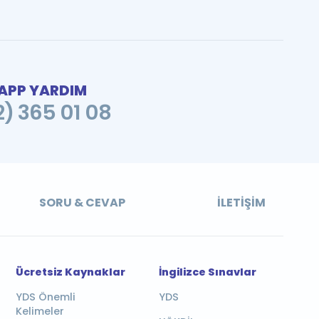
PP YARDIM
2) 365 01 08
SORU & CEVAP
İLETIŞIM
Ücretsiz Kaynaklar
İngilizce Sınavlar
YDS Önemli
YDS
Kelimeler