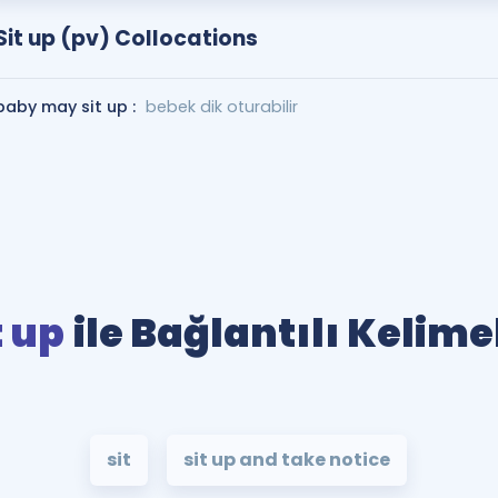
Sit up (pv) Collocations
baby may sit up :
bebek dik oturabilir
t up
ile Bağlantılı Kelime
sit
sit up and take notice