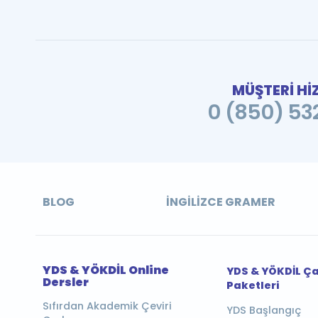
MÜŞTERİ Hİ
0 (850) 532
BLOG
İNGILIZCE GRAMER
YDS & YÖKDİL Online
YDS & YÖKDİL Ç
Dersler
Paketleri
Sıfırdan Akademik Çeviri
YDS Başlangıç