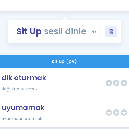
Kampanyalar
Eğitim ve Kitaplar
Blog
Sit Up
sesli dinle
YDS - YÖKDİL Tüm S
İngilizce Gram
İngilizce Gramer
sit up (pv)
dik oturmak
doğrulup oturmak
uyumamak
uyumadan oturmak