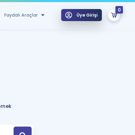
0
Faydalı Araçlar
Üye Girişi
klar
n Ücretsiz Kaynaklar
 için Özel Sözlük
Sepetin Şu An Boş.
ma
uan Hesaplama Aracı
i Hoca ile seni sınava hazırlayacak onlarca eğitim seni bekliyor!
Şifremi Hatırlamıyorum
GİRİŞ YAP
örnek
azırlananlar için Öneriler
kvimi
ÜYE DEĞİLİM
arı Tek Takvimde