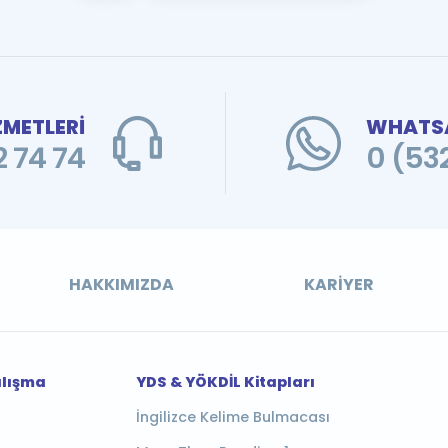
ZMETLERİ
WHATSA
 74 74
0 (53
HAKKIMIZDA
KARIYER
alışma
YDS & YÖKDİL Kitapları
İngilizce Kelime Bulmacası