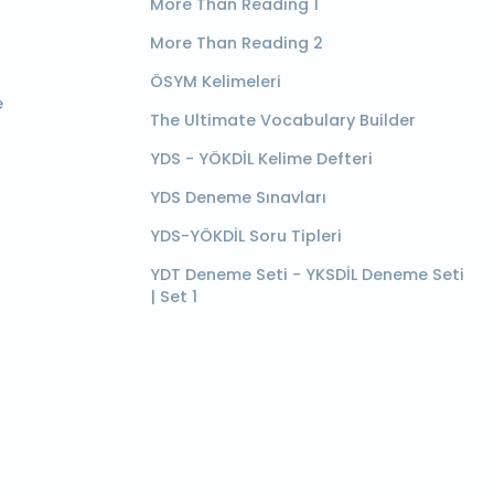
More Than Reading 1
More Than Reading 2
ÖSYM Kelimeleri
e
The Ultimate Vocabulary Builder
YDS - YÖKDİL Kelime Defteri
YDS Deneme Sınavları
YDS-YÖKDİL Soru Tipleri
YDT Deneme Seti - YKSDİL Deneme Seti
| Set 1