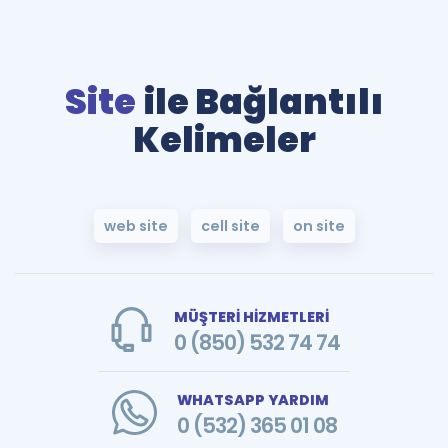
Site
ile Bağlantılı
Kelimeler
web site
cell site
on site
MÜŞTERİ HİZMETLERİ
0 (850) 532 74 74
WHATSAPP YARDIM
0 (532) 365 01 08