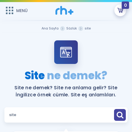
0
MENÜ
MENÜ
Üye Girişi
Ana Sayfa
Sözlük
site
Online Dersler
Sepetin Şu An Boş.
Çalışma Paketleri
Remzi Hoca ile seni sınava hazırlayacak onlarca eğitim seni
bekliyor!
Kitaplar ve Kaynaklar
GİRİŞ YAP
Site
ne demek?
Katılımcı Görüşleri
Şifremi Hatırlamıyorum
Site ne demek? Site ne anlama gelir? Site
İngilizce örnek cümle. Site eş anlamlıları.
ÜYE DEĞİLİM
Faydalı Araçlar
Ücretsiz Kaynaklar
Blog
İngilizce Gramer
Hakkımızda
Kariyer
Sözlük
Soru & Cevap
İletişim