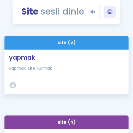
Puan Hesaplama
Site
sesli dinle
Rehberlik Aracı
ÖSYM Sınav Takvimi
site (v)
Kampanyalar
yapmak
Blog
yapmak, site kurmak
İngilizce Gramer
site (n)