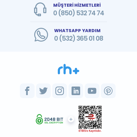
MÜŞTERİ HİZMETLERİ
0 (850) 532 74 74
WHATSAPP YARDIM
0 (532) 365 01 08