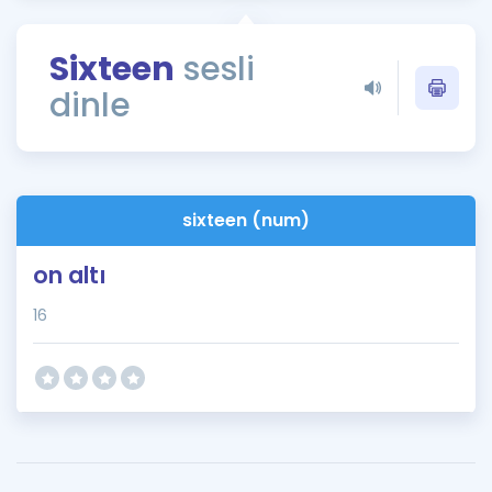
Puan Hesaplama
Sixteen
sesli
Rehberlik Aracı
dinle
ÖSYM Sınav Takvimi
Kampanyalar
Blog
sixteen (num)
İngilizce Gramer
on altı
16