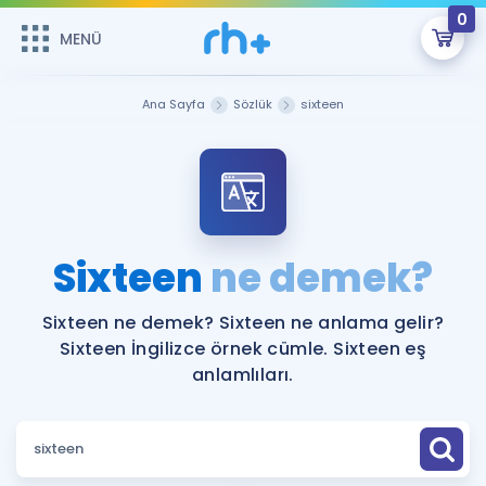
0
MENÜ
MENÜ
Üye Girişi
Ana Sayfa
Sözlük
sixteen
Online Dersler
Sepetin Şu An Boş.
Çalışma Paketleri
Remzi Hoca ile seni sınava hazırlayacak onlarca eğitim seni
bekliyor!
Kitaplar ve Kaynaklar
GİRİŞ YAP
Sixteen
ne demek?
Katılımcı Görüşleri
Şifremi Hatırlamıyorum
Sixteen ne demek? Sixteen ne anlama gelir?
Sixteen İngilizce örnek cümle. Sixteen eş
ÜYE DEĞİLİM
Faydalı Araçlar
anlamlıları.
Ücretsiz Kaynaklar
Blog
İngilizce Gramer
Hakkımızda
Kariyer
Sözlük
Soru & Cevap
İletişim