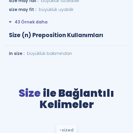
size may fall :
büyüklük azalabilir
size may fit :
büyüklük uyabilir
43 Örnek daha
Size (n) Preposition Kullanımları
in size :
büyüklük bakımından
Size
ile Bağlantılı
Kelimeler
-sized