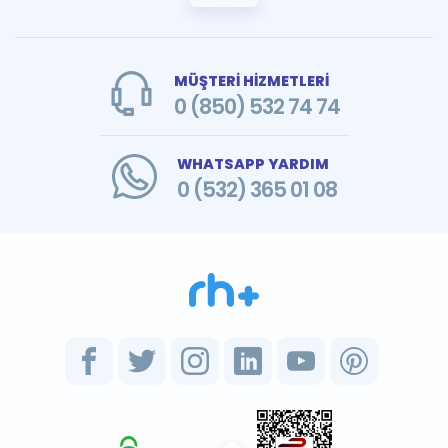
MÜŞTERİ HİZMETLERİ
0 (850) 532 74 74
WHATSAPP YARDIM
0 (532) 365 01 08