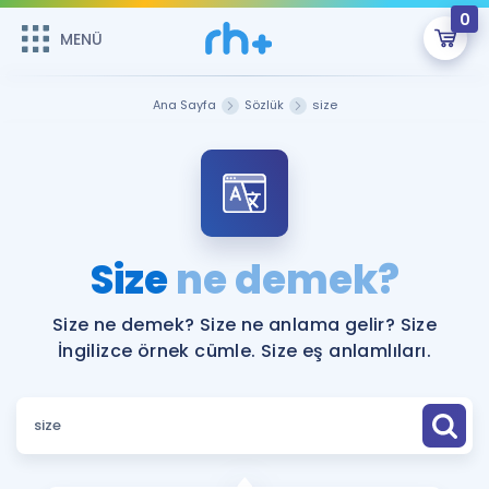
0
MENÜ
MENÜ
Üye Girişi
Ana Sayfa
Sözlük
size
Online Dersler
Sepetin Şu An Boş.
Çalışma Paketleri
Remzi Hoca ile seni sınava hazırlayacak onlarca eğitim seni
bekliyor!
Kitaplar ve Kaynaklar
GİRİŞ YAP
Size
ne demek?
Katılımcı Görüşleri
Şifremi Hatırlamıyorum
Size ne demek? Size ne anlama gelir? Size
İngilizce örnek cümle. Size eş anlamlıları.
ÜYE DEĞİLİM
Faydalı Araçlar
Ücretsiz Kaynaklar
Blog
İngilizce Gramer
Hakkımızda
Kariyer
Sözlük
Soru & Cevap
İletişim