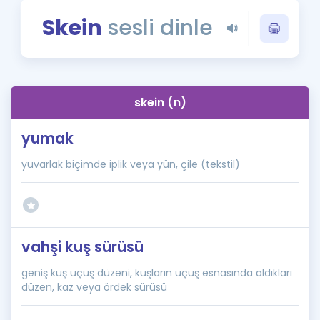
Puan Hesaplama
Skein
sesli dinle
Rehberlik Aracı
ÖSYM Sınav Takvimi
skein (n)
Kampanyalar
yumak
Blog
yuvarlak biçimde iplik veya yün, çile (tekstil)
İngilizce Gramer
vahşi kuş sürüsü
geniş kuş uçuş düzeni, kuşların uçuş esnasında aldıkları
düzen, kaz veya ördek sürüsü