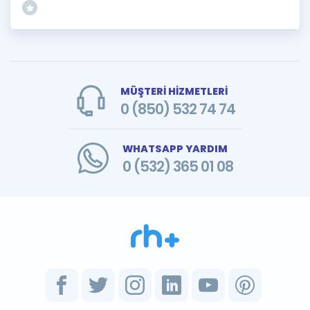
MÜŞTERİ HİZMETLERİ
0 (850) 532 74 74
WHATSAPP YARDIM
0 (532) 365 01 08