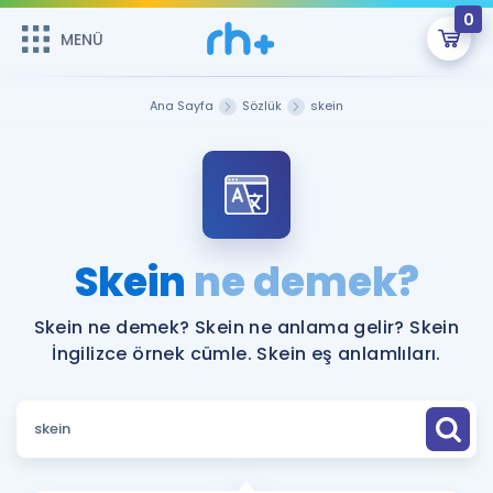
0
MENÜ
MENÜ
Üye Girişi
Ana Sayfa
Sözlük
skein
Online Dersler
Sepetin Şu An Boş.
Çalışma Paketleri
Remzi Hoca ile seni sınava hazırlayacak onlarca eğitim seni
bekliyor!
Kitaplar ve Kaynaklar
GİRİŞ YAP
Skein
ne demek?
Katılımcı Görüşleri
Şifremi Hatırlamıyorum
Skein ne demek? Skein ne anlama gelir? Skein
İngilizce örnek cümle. Skein eş anlamlıları.
ÜYE DEĞİLİM
Faydalı Araçlar
Ücretsiz Kaynaklar
Blog
İngilizce Gramer
Hakkımızda
Kariyer
Sözlük
Soru & Cevap
İletişim