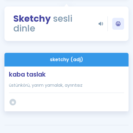
Puan Hesaplama
Sketchy
sesli
Rehberlik Aracı
dinle
ÖSYM Sınav Takvimi
Kampanyalar
Blog
sketchy (adj)
İngilizce Gramer
kaba taslak
üstünkörü, yarım yamalak, ayrıntısız