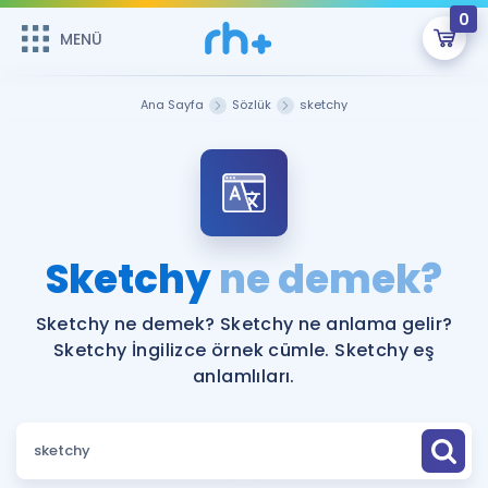
0
MENÜ
MENÜ
Üye Girişi
Ana Sayfa
Sözlük
sketchy
Online Dersler
Sepetin Şu An Boş.
Çalışma Paketleri
Remzi Hoca ile seni sınava hazırlayacak onlarca eğitim seni
bekliyor!
Kitaplar ve Kaynaklar
GİRİŞ YAP
Sketchy
ne demek?
Katılımcı Görüşleri
Şifremi Hatırlamıyorum
Sketchy ne demek? Sketchy ne anlama gelir?
Sketchy İngilizce örnek cümle. Sketchy eş
ÜYE DEĞİLİM
Faydalı Araçlar
anlamlıları.
Ücretsiz Kaynaklar
Blog
İngilizce Gramer
Hakkımızda
Kariyer
Sözlük
Soru & Cevap
İletişim