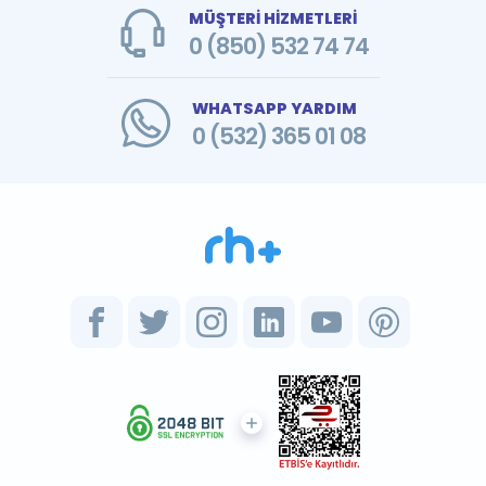
MÜŞTERİ HİZMETLERİ
0 (850) 532 74 74
WHATSAPP YARDIM
0 (532) 365 01 08