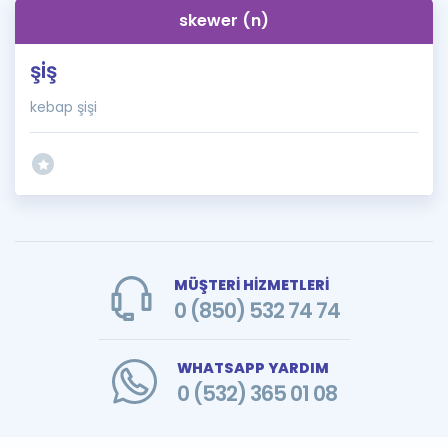
skewer (n)
şiş
kebap şişi
MÜŞTERİ HİZMETLERİ
0 (850) 532 74 74
WHATSAPP YARDIM
0 (532) 365 01 08