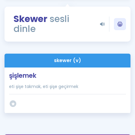
Puan Hesaplama
Skewer
sesli
Rehberlik Aracı
dinle
ÖSYM Sınav Takvimi
Kampanyalar
Blog
skewer (v)
İngilizce Gramer
şişlemek
eti şişe takmak, eti şişe geçirmek