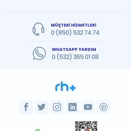
MÜŞTERİ HİZMETLERİ
0 (850) 532 74 74
WHATSAPP YARDIM
0 (532) 365 01 08