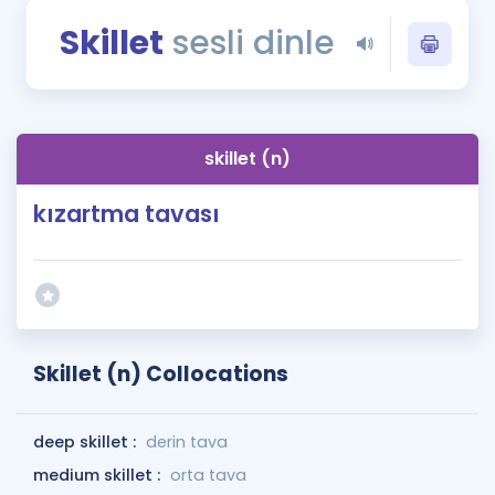
Puan Hesaplama
Skillet
sesli dinle
Rehberlik Aracı
ÖSYM Sınav Takvimi
skillet (n)
Kampanyalar
kızartma tavası
Blog
İngilizce Gramer
Skillet (n) Collocations
deep skillet :
derin tava
medium skillet :
orta tava