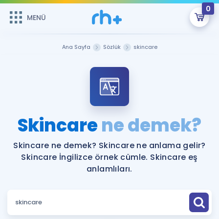
0
MENÜ
MENÜ
Üye Girişi
Ana Sayfa
Sözlük
skincare
Online Dersler
Sepetin Şu An Boş.
Çalışma Paketleri
Remzi Hoca ile seni sınava hazırlayacak onlarca eğitim seni
bekliyor!
Kitaplar ve Kaynaklar
GİRİŞ YAP
Skincare
ne demek?
Katılımcı Görüşleri
Şifremi Hatırlamıyorum
Skincare ne demek? Skincare ne anlama gelir?
Skincare İngilizce örnek cümle. Skincare eş
ÜYE DEĞİLİM
Faydalı Araçlar
anlamlıları.
Ücretsiz Kaynaklar
Blog
İngilizce Gramer
Hakkımızda
Kariyer
Sözlük
Soru & Cevap
İletişim