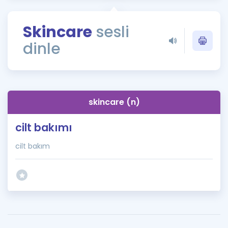
Puan Hesaplama
Skincare
sesli
Rehberlik Aracı
dinle
ÖSYM Sınav Takvimi
Kampanyalar
Blog
skincare (n)
İngilizce Gramer
cilt bakımı
cilt bakım