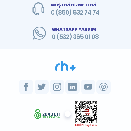
MÜŞTERİ HİZMETLERİ
0 (850) 532 74 74
WHATSAPP YARDIM
0 (532) 365 01 08