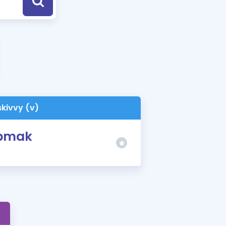
a Özel Fırsatlar
ınavlarla İlgili Haberler
er
 ve Konu Anlatımı
skivvy (v)
apmak