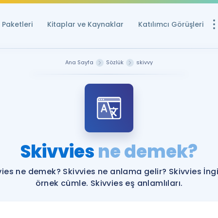
Paketleri
Kitaplar ve Kaynaklar
Katılımcı Görüşleri
Ücretsiz Kayna
Ana Sayfa
Sözlük
skivvy
YDS ve YÖKDİL içi
Sözlük
İngilizce Sınavları
Puan Hesapla
Skivvies
ne demek?
YDS ve YÖKDİL P
Remz
Rehberlik Aracı
vies ne demek? Skivvies ne anlama gelir? Skivvies İngi
YDS ve YÖKDİL'e H
örnek cümle. Skivvies eş anlamlıları.
ÖSYM Sınav Ta
Tüm ÖSYM Sınavl