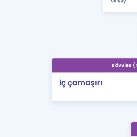
skivvies (
iç çamaşırı