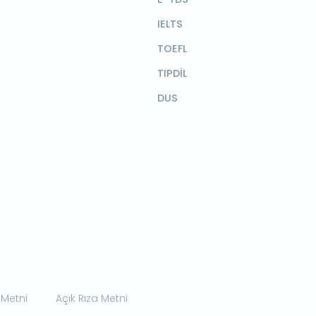
IELTS
TOEFL
TIPDİL
DUS
 Metni
Açık Rıza Metni