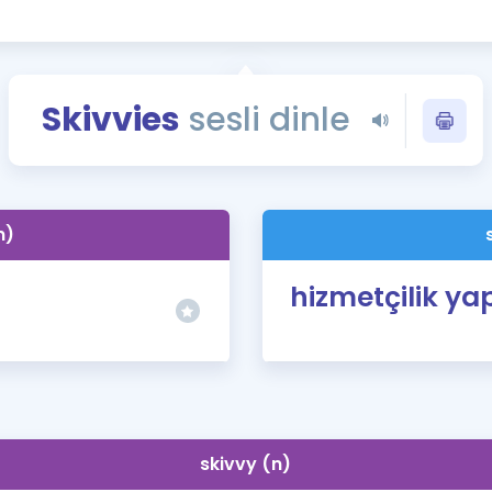
Kampanyalar
Eğitim ve Kitaplar
Blog
Skivvies
sesli dinle
YDS - YÖKDİL Tüm S
İngilizce Gram
İngilizce Gramer
n)
hizmetçilik y
skivvy (n)