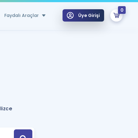
0
Faydalı Araçlar
Üye Girişi
klar
n Ücretsiz Kaynaklar
 için Özel Sözlük
Sepetin Şu An Boş.
ma
uan Hesaplama Aracı
i Hoca ile seni sınava hazırlayacak onlarca eğitim seni bekliyor!
Şifremi Hatırlamıyorum
GİRİŞ YAP
lizce
azırlananlar için Öneriler
kvimi
ÜYE DEĞİLİM
arı Tek Takvimde