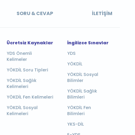
SORU & CEVAP
İLETIŞIM
Ücretsiz Kaynaklar
İngilizce Sınavlar
YDS Önemli
YDS
Kelimeler
YÖKDİL
YÖKDİL Soru Tipleri
YÖKDİL Sosyal
YÖKDİL Sağlık
Bilimler
Kelimeleri
YÖKDİL Sağlık
YÖKDİL Fen Kelimeleri
Bilimleri
YÖKDİL Sosyal
YÖKDİL Fen
Kelimeleri
Bilimleri
YKS-DİL
E-YDS