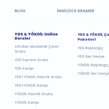
BLOG
İNGILIZCE GRAMER
YDS & YÖKDİL Online
YDS & YÖKDİL Ç
Dersler
Paketleri
Sıfırdan Akademik Çeviri
YDS Başlangıç
Grubu
YDS İleri Seviye
YDS Express Grubu
YÖKDİL Başlangıç
YDS Kampı
YÖKDİL İleri Seviy
YDS+YÖKDİL Hazırlık Grubu
YDS+YÖKDİL Kampı
YÖKDİL Hazırlık Grubu
YÖKDİL Kampı