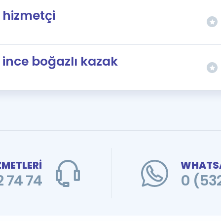
hizmetçi
ince boğazlı kazak
ZMETLERİ
WHATSA
 74 74
0 (53