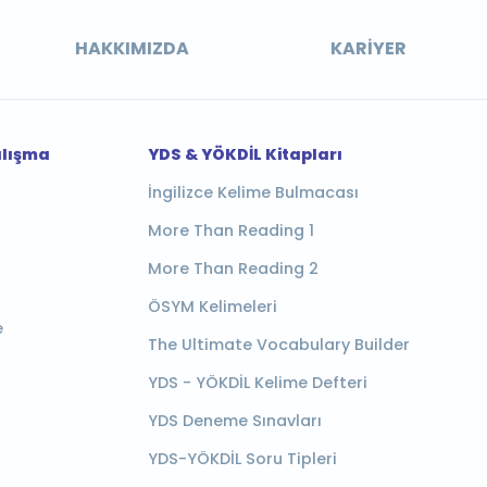
HAKKIMIZDA
KARIYER
alışma
YDS & YÖKDİL Kitapları
İngilizce Kelime Bulmacası
More Than Reading 1
More Than Reading 2
ÖSYM Kelimeleri
e
The Ultimate Vocabulary Builder
YDS - YÖKDİL Kelime Defteri
YDS Deneme Sınavları
YDS-YÖKDİL Soru Tipleri