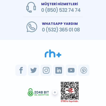
MÜŞTERİ HİZMETLERİ
0 (850) 532 74 74
WHATSAPP YARDIM
0 (532) 365 01 08