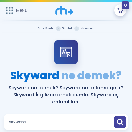
0
MENÜ
MENÜ
Üye Girişi
Ana Sayfa
Sözlük
skyward
Online Dersler
Sepetin Şu An Boş.
Çalışma Paketleri
Remzi Hoca ile seni sınava hazırlayacak onlarca eğitim seni
bekliyor!
Kitaplar ve Kaynaklar
GİRİŞ YAP
Skyward
ne demek?
Katılımcı Görüşleri
Şifremi Hatırlamıyorum
Skyward ne demek? Skyward ne anlama gelir?
Skyward İngilizce örnek cümle. Skyward eş
ÜYE DEĞİLİM
Faydalı Araçlar
anlamlıları.
Ücretsiz Kaynaklar
Blog
İngilizce Gramer
Hakkımızda
Kariyer
Sözlük
Soru & Cevap
İletişim