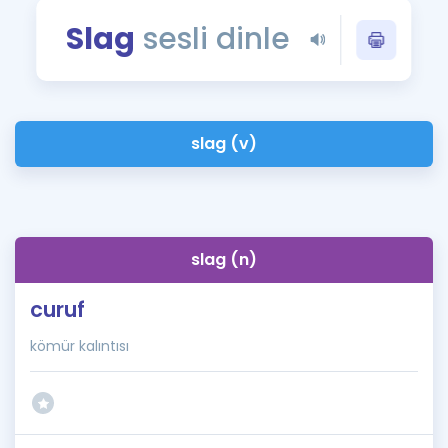
Puan Hesaplama
Slag
sesli dinle
Rehberlik Aracı
ÖSYM Sınav Takvimi
slag (v)
Kampanyalar
Blog
İngilizce Gramer
slag (n)
curuf
kömür kalıntısı