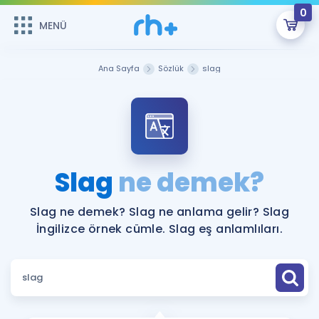
0
MENÜ
MENÜ
Üye Girişi
Ana Sayfa
Sözlük
slag
Online Dersler
Sepetin Şu An Boş.
Çalışma Paketleri
Remzi Hoca ile seni sınava hazırlayacak onlarca eğitim seni
bekliyor!
Kitaplar ve Kaynaklar
GİRİŞ YAP
Slag
ne demek?
Katılımcı Görüşleri
Şifremi Hatırlamıyorum
Slag ne demek? Slag ne anlama gelir? Slag
İngilizce örnek cümle. Slag eş anlamlıları.
ÜYE DEĞİLİM
Faydalı Araçlar
Ücretsiz Kaynaklar
Blog
İngilizce Gramer
Hakkımızda
Kariyer
Sözlük
Soru & Cevap
İletişim