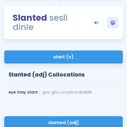
Puan Hesaplama
Slanted
sesli
Rehberlik Aracı
dinle
ÖSYM Sınav Takvimi
Kampanyalar
Blog
slant (v)
İngilizce Gramer
Slanted (adj) Collocations
eye may slant :
göz göz ucuyla bakabilir
slanted (adj)