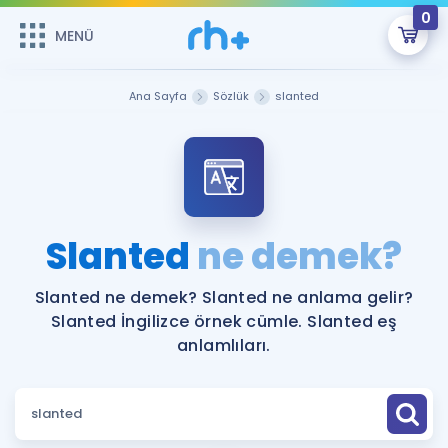
0
MENÜ
MENÜ
Üye Girişi
Ana Sayfa
Sözlük
slanted
Online Dersler
Sepetin Şu An Boş.
Çalışma Paketleri
Remzi Hoca ile seni sınava hazırlayacak onlarca eğitim seni
bekliyor!
Kitaplar ve Kaynaklar
GİRİŞ YAP
Slanted
ne demek?
Katılımcı Görüşleri
Şifremi Hatırlamıyorum
Slanted ne demek? Slanted ne anlama gelir?
Slanted İngilizce örnek cümle. Slanted eş
ÜYE DEĞİLİM
Faydalı Araçlar
anlamlıları.
Ücretsiz Kaynaklar
Blog
İngilizce Gramer
Hakkımızda
Kariyer
Sözlük
Soru & Cevap
İletişim