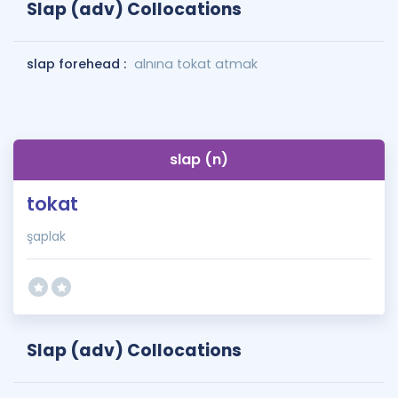
Slap (adv) Collocations
slap forehead :
alnına tokat atmak
slap (n)
tokat
şaplak
Slap (adv) Collocations