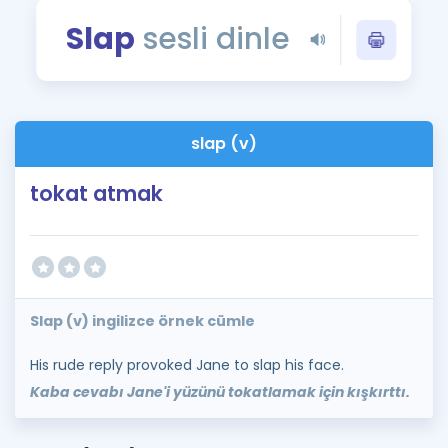
Puan Hesaplama
Slap
sesli dinle
Rehberlik Aracı
ÖSYM Sınav Takvimi
slap (v)
Kampanyalar
tokat atmak
Blog
İngilizce Gramer
Slap (v) ingilizce örnek cümle
His rude reply provoked Jane to slap his face.
Kaba cevabı Jane'i yüzünü tokatlamak için kışkırttı.