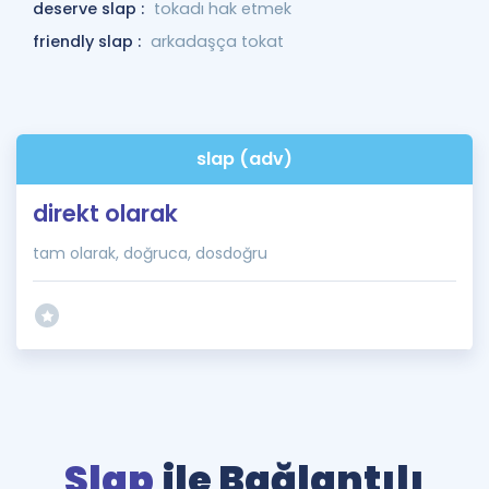
deserve slap :
tokadı hak etmek
friendly slap :
arkadaşça tokat
slap (adv)
direkt olarak
tam olarak, doğruca, dosdoğru
Slap
ile Bağlantılı