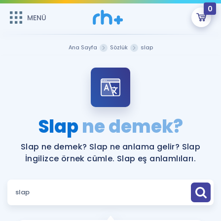
0
MENÜ
MENÜ
Üye Girişi
Ana Sayfa
Sözlük
slap
Online Dersler
Sepetin Şu An Boş.
Çalışma Paketleri
Remzi Hoca ile seni sınava hazırlayacak onlarca eğitim seni
bekliyor!
Kitaplar ve Kaynaklar
GİRİŞ YAP
Slap
ne demek?
Katılımcı Görüşleri
Şifremi Hatırlamıyorum
Slap ne demek? Slap ne anlama gelir? Slap
İngilizce örnek cümle. Slap eş anlamlıları.
ÜYE DEĞİLİM
Faydalı Araçlar
Ücretsiz Kaynaklar
Blog
İngilizce Gramer
Hakkımızda
Kariyer
Sözlük
Soru & Cevap
İletişim