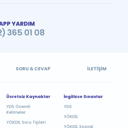
PP YARDIM
2) 365 01 08
SORU & CEVAP
İLETIŞIM
Ücretsiz Kaynaklar
İngilizce Sınavlar
YDS Önemli
YDS
Kelimeler
YÖKDİL
YÖKDİL Soru Tipleri
YÖKDİL Sosyal