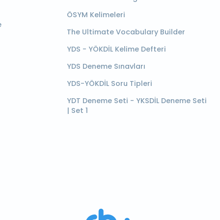
ÖSYM Kelimeleri
e
The Ultimate Vocabulary Builder
YDS - YÖKDİL Kelime Defteri
YDS Deneme Sınavları
YDS-YÖKDİL Soru Tipleri
YDT Deneme Seti - YKSDİL Deneme Seti
| Set 1