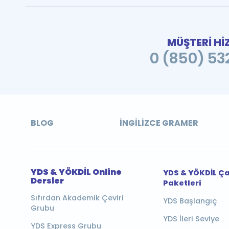
MÜŞTERİ Hİ
0 (850) 532
BLOG
İNGILIZCE GRAMER
YDS & YÖKDİL Online
YDS & YÖKDİL Ç
Dersler
Paketleri
Sıfırdan Akademik Çeviri
YDS Başlangıç
Grubu
YDS İleri Seviye
YDS Express Grubu