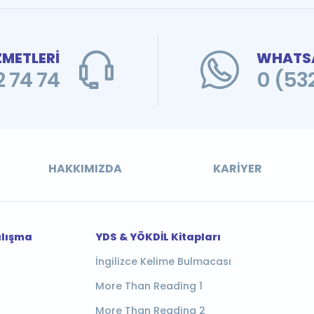
ZMETLERİ
WHATSA
 74 74
0 (53
HAKKIMIZDA
KARIYER
alışma
YDS & YÖKDİL Kitapları
İngilizce Kelime Bulmacası
More Than Reading 1
More Than Reading 2