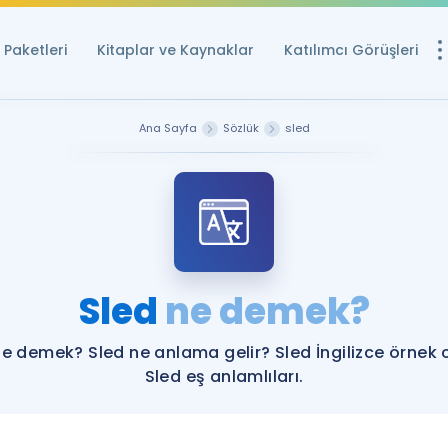
Paketleri
Kitaplar ve Kaynaklar
Katılımcı Görüşleri
Ücretsiz Kayna
Ana Sayfa
Sözlük
sled
YDS ve YÖKDİL içi
Sözlük
İngilizce Sınavları
Puan Hesapla
Sled
ne demek?
YDS ve YÖKDİL P
Remz
Rehberlik Aracı
ne demek? Sled ne anlama gelir? Sled İngilizce örnek 
YDS ve YÖKDİL'e H
Sled eş anlamlıları.
ÖSYM Sınav Ta
Tüm ÖSYM Sınavl