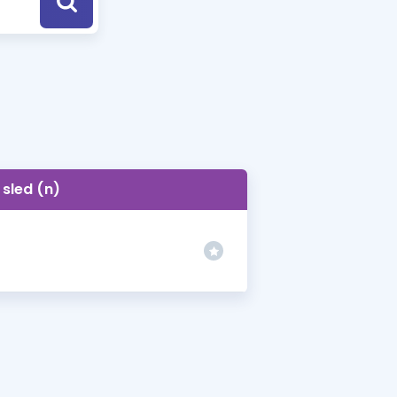
a Özel Fırsatlar
ınavlarla İlgili Haberler
er
 ve Konu Anlatımı
sled (n)