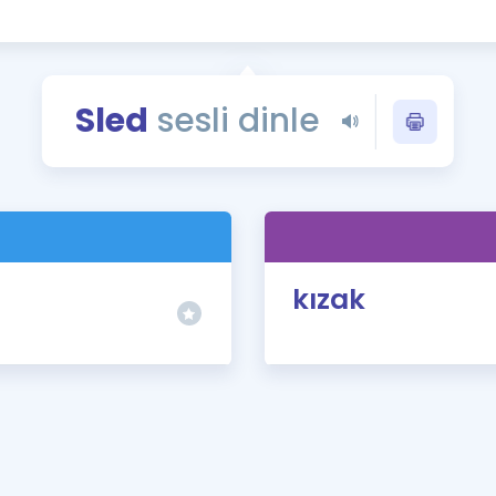
Kampanyalar
Eğitim ve Kitaplar
Blog
Sled
sesli dinle
YDS - YÖKDİL Tüm S
İngilizce Gram
İngilizce Gramer
kızak