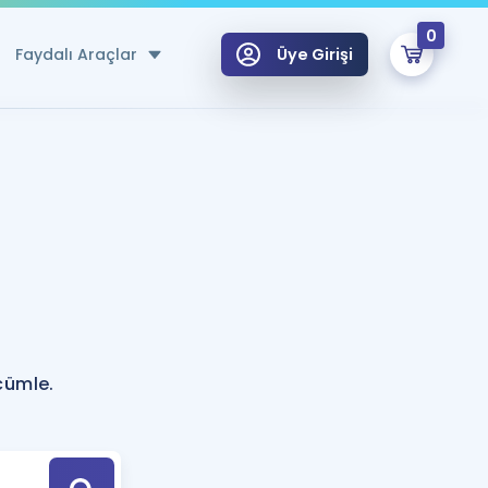
0
Faydalı Araçlar
Üye Girişi
klar
n Ücretsiz Kaynaklar
 için Özel Sözlük
Sepetin Şu An Boş.
ma
uan Hesaplama Aracı
i Hoca ile seni sınava hazırlayacak onlarca eğitim seni bekliyor!
Şifremi Hatırlamıyorum
GİRİŞ YAP
cümle.
azırlananlar için Öneriler
kvimi
ÜYE DEĞİLİM
arı Tek Takvimde