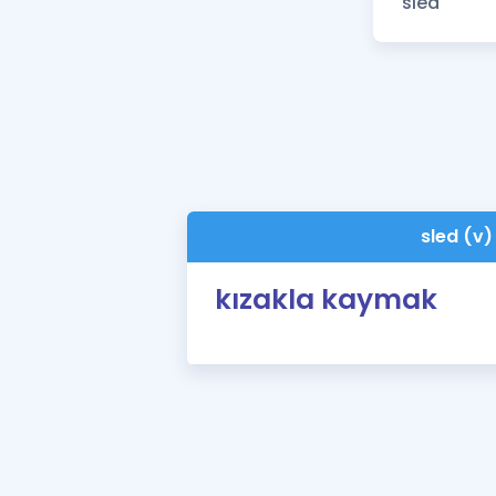
sled (v)
kızakla kaymak