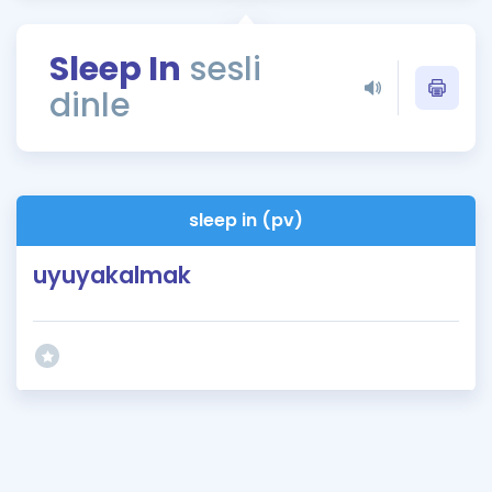
Puan Hesaplama
Sleep In
sesli
Rehberlik Aracı
dinle
ÖSYM Sınav Takvimi
Kampanyalar
Blog
sleep in (pv)
İngilizce Gramer
uyuyakalmak