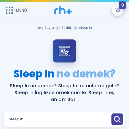
0
MENÜ
MENÜ
Üye Girişi
Ana Sayfa
Sözlük
sleep in
Online Dersler
Sepetin Şu An Boş.
Çalışma Paketleri
Remzi Hoca ile seni sınava hazırlayacak onlarca eğitim seni
bekliyor!
Kitaplar ve Kaynaklar
GİRİŞ YAP
Sleep In
ne demek?
Katılımcı Görüşleri
Şifremi Hatırlamıyorum
Sleep In ne demek? Sleep In ne anlama gelir?
Sleep In İngilizce örnek cümle. Sleep In eş
ÜYE DEĞİLİM
Faydalı Araçlar
anlamlıları.
Ücretsiz Kaynaklar
Blog
İngilizce Gramer
Hakkımızda
Kariyer
Sözlük
Soru & Cevap
İletişim