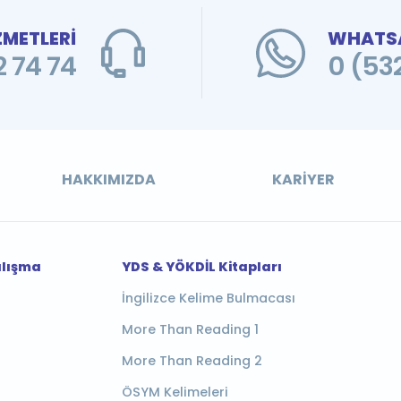
ZMETLERİ
WHATSA
 74 74
0 (53
HAKKIMIZDA
KARIYER
alışma
YDS & YÖKDİL Kitapları
İngilizce Kelime Bulmacası
More Than Reading 1
More Than Reading 2
ÖSYM Kelimeleri