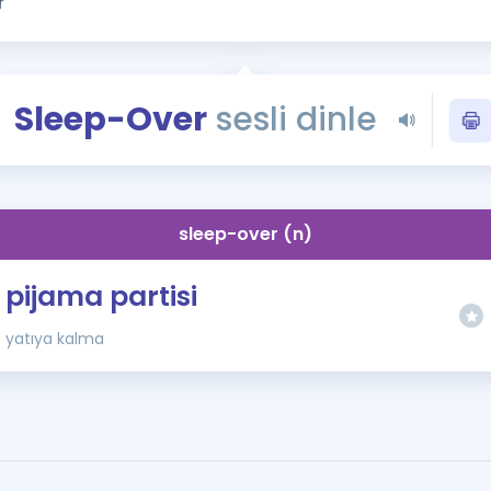
Kampanyalar
Eğitim ve Kitaplar
Blog
Sleep-Over
sesli dinle
YDS - YÖKDİL Tüm S
İngilizce Gram
İngilizce Gramer
sleep-over (n)
pijama partisi
yatıya kalma