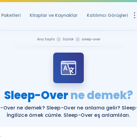
Paketleri
Kitaplar ve Kaynaklar
Katılımcı Görüşleri
Ücretsiz Kayna
Ana Sayfa
Sözlük
sleep-over
YDS ve YÖKDİL içi
Sözlük
İngilizce Sınavları
Puan Hesapla
Sleep-Over
ne demek?
YDS ve YÖKDİL P
Remz
Rehberlik Aracı
-Over ne demek? Sleep-Over ne anlama gelir? Slee
YDS ve YÖKDİL'e H
İngilizce örnek cümle. Sleep-Over eş anlamlıları.
ÖSYM Sınav Ta
Tüm ÖSYM Sınavl