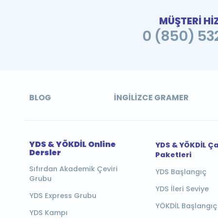
MÜŞTERİ Hİ
0 (850) 532
BLOG
İNGILIZCE GRAMER
YDS & YÖKDİL Online
YDS & YÖKDİL Ç
Dersler
Paketleri
Sıfırdan Akademik Çeviri
YDS Başlangıç
Grubu
YDS İleri Seviye
YDS Express Grubu
YÖKDİL Başlangıç
YDS Kampı