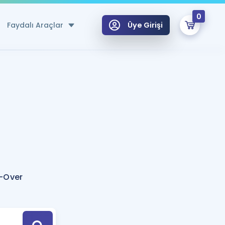
0
Faydalı Araçlar
Üye Girişi
klar
n Ücretsiz Kaynaklar
 için Özel Sözlük
Sepetin Şu An Boş.
ma
uan Hesaplama Aracı
i Hoca ile seni sınava hazırlayacak onlarca eğitim seni bekliyor!
Şifremi Hatırlamıyorum
GİRİŞ YAP
p-Over
azırlananlar için Öneriler
kvimi
ÜYE DEĞİLİM
arı Tek Takvimde