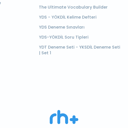
e
The Ultimate Vocabulary Builder
YDS - YÖKDİL Kelime Defteri
YDS Deneme Sınavları
YDS-YÖKDİL Soru Tipleri
YDT Deneme Seti - YKSDİL Deneme Seti
| Set 1