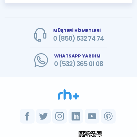
MÜŞTERİ HİZMETLERİ
0 (850) 532 74 74
WHATSAPP YARDIM
0 (532) 365 01 08