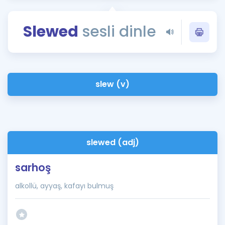
Puan Hesaplama
Slewed
sesli dinle
Rehberlik Aracı
ÖSYM Sınav Takvimi
Kampanyalar
slew (v)
Blog
İngilizce Gramer
slewed (adj)
sarhoş
alkollü, ayyaş, kafayı bulmuş