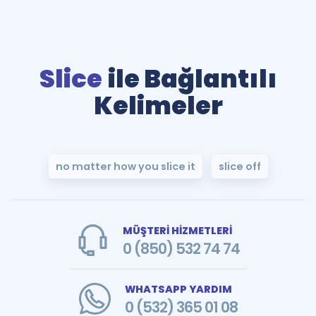
Slice
ile Bağlantılı
Kelimeler
no matter how you slice it
slice off
MÜŞTERİ HİZMETLERİ
0 (850) 532 74 74
WHATSAPP YARDIM
0 (532) 365 01 08