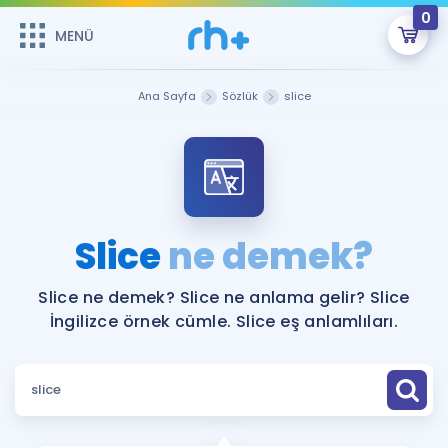
0
MENÜ
MENÜ
Üye Girişi
Ana Sayfa
Sözlük
slice
Online Dersler
Sepetin Şu An Boş.
Çalışma Paketleri
Remzi Hoca ile seni sınava hazırlayacak onlarca eğitim seni
bekliyor!
Kitaplar ve Kaynaklar
GİRİŞ YAP
Slice
ne demek?
Katılımcı Görüşleri
Şifremi Hatırlamıyorum
Slice ne demek? Slice ne anlama gelir? Slice
İngilizce örnek cümle. Slice eş anlamlıları.
ÜYE DEĞİLİM
Faydalı Araçlar
Ücretsiz Kaynaklar
Blog
İngilizce Gramer
Hakkımızda
Kariyer
Sözlük
Soru & Cevap
İletişim