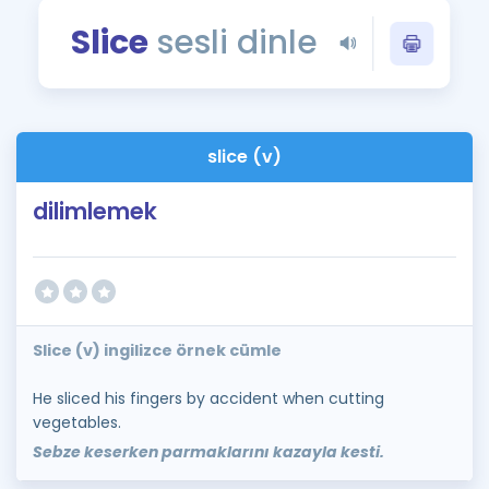
Puan Hesaplama
Slice
sesli dinle
Rehberlik Aracı
ÖSYM Sınav Takvimi
slice (v)
Kampanyalar
dilimlemek
Blog
İngilizce Gramer
Slice (v) ingilizce örnek cümle
He sliced his fingers by accident when cutting
vegetables.
Sebze keserken parmaklarını kazayla kesti.