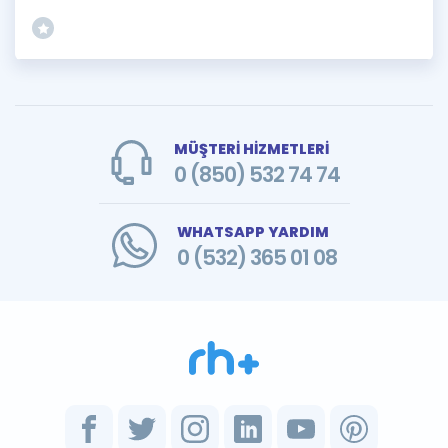
MÜŞTERİ HİZMETLERİ
0 (850) 532 74 74
WHATSAPP YARDIM
0 (532) 365 01 08