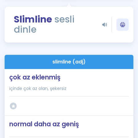
Puan Hesaplama
Slimline
sesli
Rehberlik Aracı
dinle
ÖSYM Sınav Takvimi
Kampanyalar
Blog
slimline (adj)
İngilizce Gramer
çok az eklenmiş
içinde çok az olan, şekersiz
normal daha az geniş