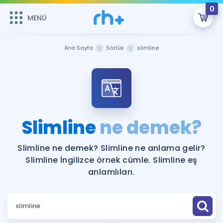
0
MENÜ
MENÜ
Üye Girişi
Ana Sayfa
Sözlük
slimline
Online Dersler
Sepetin Şu An Boş.
Çalışma Paketleri
Remzi Hoca ile seni sınava hazırlayacak onlarca eğitim seni
bekliyor!
Kitaplar ve Kaynaklar
GİRİŞ YAP
Slimline
ne demek?
Katılımcı Görüşleri
Şifremi Hatırlamıyorum
Slimline ne demek? Slimline ne anlama gelir?
Slimline İngilizce örnek cümle. Slimline eş
ÜYE DEĞİLİM
Faydalı Araçlar
anlamlıları.
Ücretsiz Kaynaklar
Blog
İngilizce Gramer
Hakkımızda
Kariyer
Sözlük
Soru & Cevap
İletişim