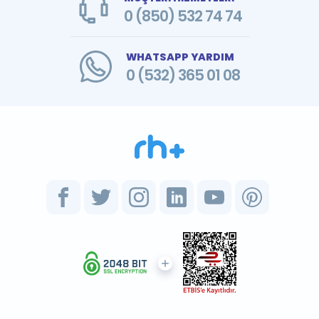
0 (850) 532 74 74
WHATSAPP YARDIM
0 (532) 365 01 08