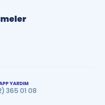
limeler
PP YARDIM
2) 365 01 08