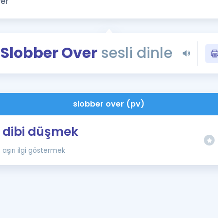
Kampanyalar
Eğitim ve Kitaplar
Blog
Slobber Over
sesli dinle
YDS - YÖKDİL Tüm S
İngilizce Gram
İngilizce Gramer
slobber over (pv)
dibi düşmek
aşırı ilgi göstermek