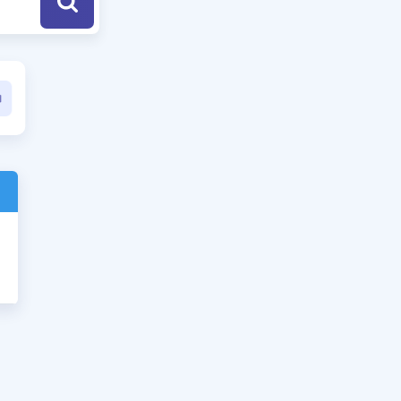
a Özel Fırsatlar
ınavlarla İlgili Haberler
er
 ve Konu Anlatımı