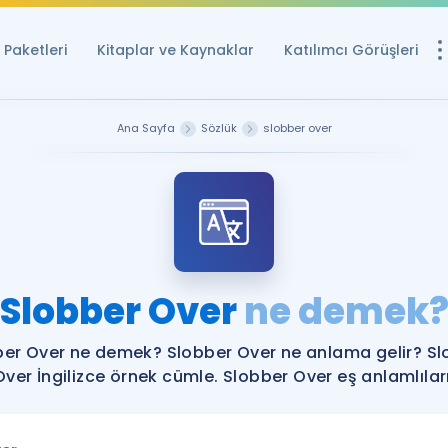
Paketleri
Kitaplar ve Kaynaklar
Katılımcı Görüşleri
Ücretsiz Kayna
Ana Sayfa
Sözlük
slobber over
YDS ve YÖKDİL içi
Sözlük
İngilizce Sınavları
Puan Hesapla
Slobber Over
ne demek
YDS ve YÖKDİL P
Remz
Rehberlik Aracı
ber Over ne demek? Slobber Over ne anlama gelir? Sl
YDS ve YÖKDİL'e H
Over İngilizce örnek cümle. Slobber Over eş anlamlıları
ÖSYM Sınav Ta
Tüm ÖSYM Sınavl