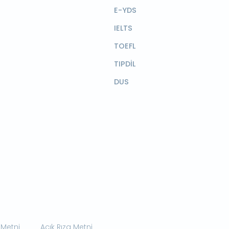
E-YDS
IELTS
TOEFL
TIPDİL
DUS
 Metni
Açık Rıza Metni