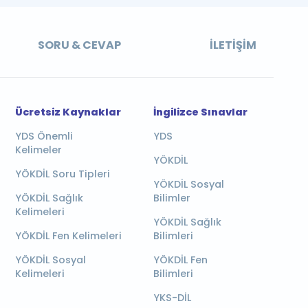
SORU & CEVAP
İLETIŞIM
Ücretsiz Kaynaklar
İngilizce Sınavlar
YDS Önemli
YDS
Kelimeler
YÖKDİL
YÖKDİL Soru Tipleri
YÖKDİL Sosyal
YÖKDİL Sağlık
Bilimler
Kelimeleri
YÖKDİL Sağlık
YÖKDİL Fen Kelimeleri
Bilimleri
YÖKDİL Sosyal
YÖKDİL Fen
Kelimeleri
Bilimleri
YKS-DİL