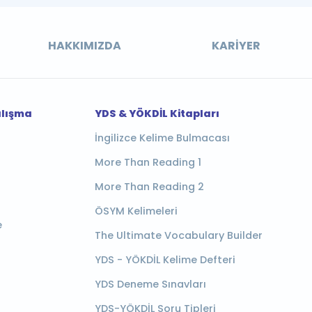
HAKKIMIZDA
KARIYER
alışma
YDS & YÖKDİL Kitapları
İngilizce Kelime Bulmacası
More Than Reading 1
More Than Reading 2
ÖSYM Kelimeleri
e
The Ultimate Vocabulary Builder
YDS - YÖKDİL Kelime Defteri
YDS Deneme Sınavları
YDS-YÖKDİL Soru Tipleri