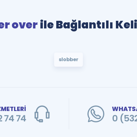
er over
ile Bağlantılı Ke
slobber
ZMETLERİ
WHATSA
 74 74
0 (53