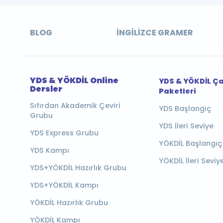
BLOG
İNGILIZCE GRAMER
YDS & YÖKDİL Online
YDS & YÖKDİL Ç
Dersler
Paketleri
Sıfırdan Akademik Çeviri
YDS Başlangıç
Grubu
YDS İleri Seviye
YDS Express Grubu
YÖKDİL Başlangıç
YDS Kampı
YÖKDİL İleri Seviy
YDS+YÖKDİL Hazırlık Grubu
YDS+YÖKDİL Kampı
YÖKDİL Hazırlık Grubu
YÖKDİL Kampı