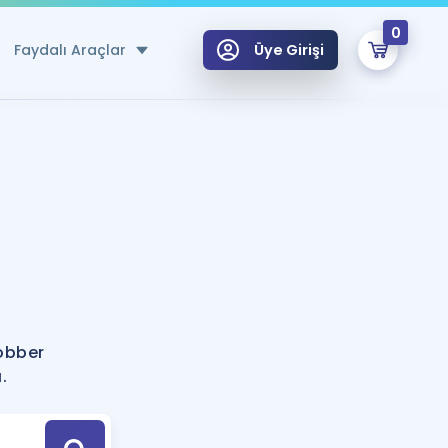
0
Faydalı Araçlar
Üye Girişi
klar
n Ücretsiz Kaynaklar
 için Özel Sözlük
Sepetin Şu An Boş.
ma
?
uan Hesaplama Aracı
i Hoca ile seni sınava hazırlayacak onlarca eğitim seni bekliyor!
Şifremi Hatırlamıyorum
GİRİŞ YAP
obber
azırlananlar için Öneriler
.
kvimi
ÜYE DEĞİLİM
arı Tek Takvimde