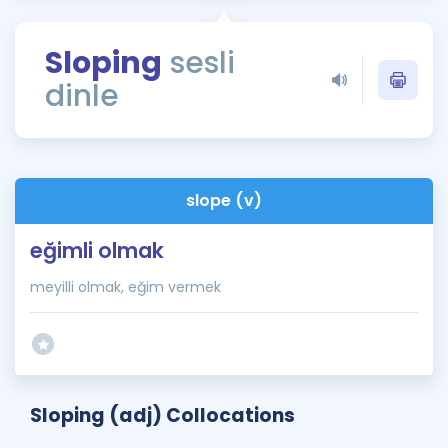
Puan Hesaplama
Sloping
sesli
Rehberlik Aracı
dinle
ÖSYM Sınav Takvimi
Kampanyalar
Blog
slope (v)
İngilizce Gramer
eğimli olmak
meyilli olmak, eğim vermek
Sloping (adj) Collocations