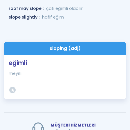
roof may slope :
çatı eğimli olabilir
slope slightly :
hafif eğim
sloping (adj)
eğimli
meyilli
MÜŞTERİ HİZMETLERİ