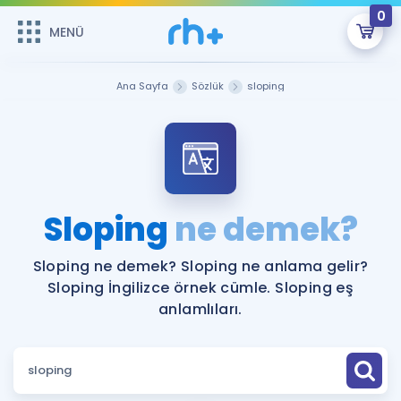
0
MENÜ
MENÜ
Üye Girişi
Ana Sayfa
Sözlük
sloping
Online Dersler
Sepetin Şu An Boş.
Çalışma Paketleri
Remzi Hoca ile seni sınava hazırlayacak onlarca eğitim seni
bekliyor!
Kitaplar ve Kaynaklar
GİRİŞ YAP
Sloping
ne demek?
Katılımcı Görüşleri
Şifremi Hatırlamıyorum
Sloping ne demek? Sloping ne anlama gelir?
Sloping İngilizce örnek cümle. Sloping eş
ÜYE DEĞİLİM
Faydalı Araçlar
anlamlıları.
Ücretsiz Kaynaklar
Blog
İngilizce Gramer
Hakkımızda
Kariyer
Sözlük
Soru & Cevap
İletişim