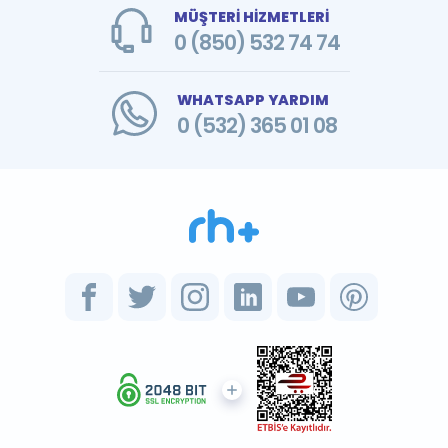
MÜŞTERİ HİZMETLERİ
0 (850) 532 74 74
WHATSAPP YARDIM
0 (532) 365 01 08