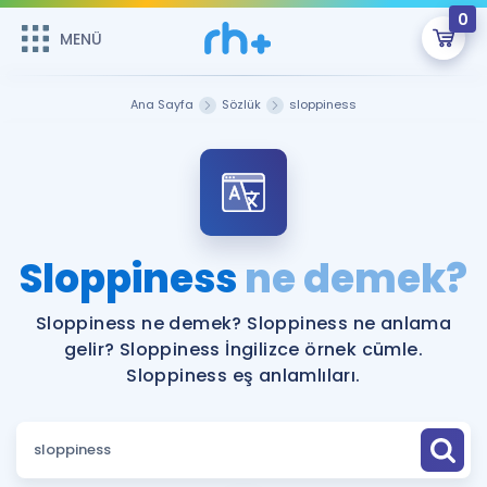
0
MENÜ
MENÜ
Üye Girişi
Ana Sayfa
Sözlük
sloppiness
Online Dersler
Sepetin Şu An Boş.
Çalışma Paketleri
Remzi Hoca ile seni sınava hazırlayacak onlarca eğitim seni
bekliyor!
Kitaplar ve Kaynaklar
GİRİŞ YAP
Sloppiness
ne demek?
Katılımcı Görüşleri
Şifremi Hatırlamıyorum
Sloppiness ne demek? Sloppiness ne anlama
gelir? Sloppiness İngilizce örnek cümle.
ÜYE DEĞİLİM
Faydalı Araçlar
Sloppiness eş anlamlıları.
Ücretsiz Kaynaklar
Blog
İngilizce Gramer
Hakkımızda
Kariyer
Sözlük
Soru & Cevap
İletişim