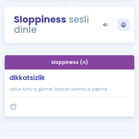
Puan Hesaplama
Sloppiness
sesli
Rehberlik Aracı
dinle
ÖSYM Sınav Takvimi
Kampanyalar
Blog
sloppiness (n)
İngilizce Gramer
dikkatsizlik
üstün körü iş görme, baştan savma iş yapma