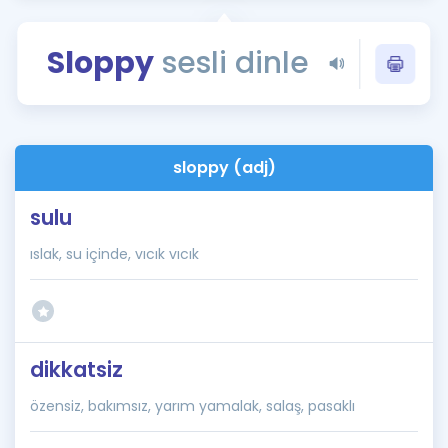
Puan Hesaplama
Sloppy
sesli dinle
Rehberlik Aracı
ÖSYM Sınav Takvimi
Kampanyalar
sloppy (adj)
Blog
sulu
İngilizce Gramer
ıslak, su içinde, vıcık vıcık
dikkatsiz
özensiz, bakımsız, yarım yamalak, salaş, pasaklı