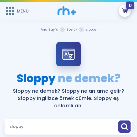
0
MENÜ
MENÜ
Üye Girişi
Ana Sayfa
Sözlük
sloppy
Online Dersler
Sepetin Şu An Boş.
Çalışma Paketleri
Remzi Hoca ile seni sınava hazırlayacak onlarca eğitim seni
bekliyor!
Kitaplar ve Kaynaklar
GİRİŞ YAP
Sloppy
ne demek?
Katılımcı Görüşleri
Şifremi Hatırlamıyorum
Sloppy ne demek? Sloppy ne anlama gelir?
Sloppy İngilizce örnek cümle. Sloppy eş
ÜYE DEĞİLİM
Faydalı Araçlar
anlamlıları.
Ücretsiz Kaynaklar
Blog
İngilizce Gramer
Hakkımızda
Kariyer
Sözlük
Soru & Cevap
İletişim