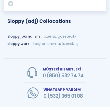
Sloppy (adj) Collocations
sloppy journalism :
özensiz gazetecilik
sloppy work :
baştan savma/özensiz iş
MÜŞTERİ HİZMETLERİ
0 (850) 532 74 74
WHATSAPP YARDIM
0 (532) 365 01 08